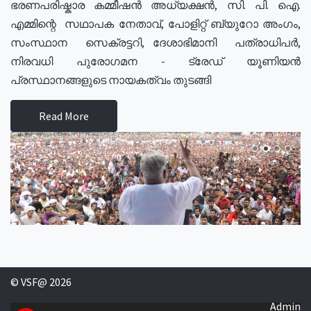
ഭരണപരിഷ്കാര കമ്മീഷൻ അധ്യക്ഷൻ, സി. പി. ഐ.
എമ്മിന്റെ സഥാപക നേതാവ്, പോളിറ്റ് ബ്യുറോ അംഗം,
സംസ്ഥാന സെക്രട്ടറി, ദേശാഭിമാനി പത്രാധിപർ,
നിരവധി പുരോഗമന - ട്രേഡ് യൂണിയൻ
പ്രസ്ഥാനങ്ങളുടെ നായകത്വം തുടങ്ങി
Read More
© VSF@ 2026
Admin