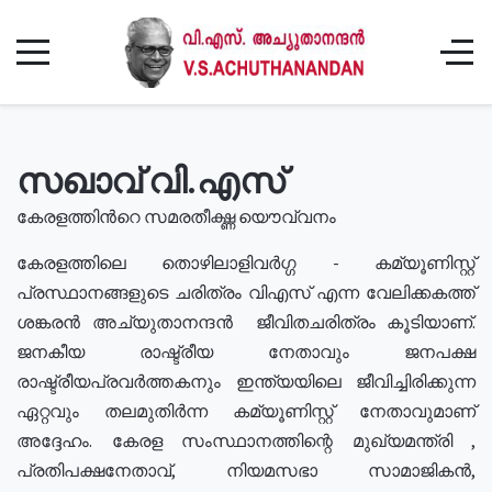
സഖാവ് വി.എസ്
കേരളത്തിൻറെ സമരതീക്ഷ്ണ യൌവ്വനം
കേരളത്തിലെ തൊഴിലാളിവർഗ്ഗ - കമ്യൂണിസ്റ്റ്
പ്രസ്ഥാനങ്ങളുടെ ചരിത്രം വിഎസ് എന്ന വേലിക്കകത്ത്
ശങ്കരൻ അച്യുതാനന്ദൻ ജീവിതചരിത്രം കൂടിയാണ്.
ജനകീയ രാഷ്ട്രീയ നേതാവും ജനപക്ഷ
രാഷ്ട്രീയപ്രവർത്തകനും ഇന്ത്യയിലെ ജീവിച്ചിരിക്കുന്ന
ഏറ്റവും തലമുതിർന്ന കമ്യൂണിസ്റ്റ് നേതാവുമാണ്
അദ്ദേഹം. കേരള സംസ്ഥാനത്തിന്റെ മുഖ്യമന്ത്രി ,
പ്രതിപക്ഷനേതാവ്, നിയമസഭാ സാമാജികൻ,