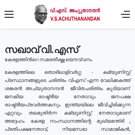
സഖാവ് വി.എസ്
കേരളത്തിൻറെ സമരതീക്ഷ്ണ യൌവ്വനം
കേരളത്തിലെ തൊഴിലാളിവർഗ്ഗ - കമ്യൂണിസ്റ്റ്
പ്രസ്ഥാനങ്ങളുടെ ചരിത്രം വിഎസ് എന്ന വേലിക്കകത്ത്
ശങ്കരൻ അച്യുതാനന്ദൻ ജീവിതചരിത്രം കൂടിയാണ്.
ജനകീയ രാഷ്ട്രീയ നേതാവും ജനപക്ഷ
രാഷ്ട്രീയപ്രവർത്തകനും ഇന്ത്യയിലെ ജീവിച്ചിരിക്കുന്ന
ഏറ്റവും തലമുതിർന്ന കമ്യൂണിസ്റ്റ് നേതാവുമാണ്
അദ്ദേഹം. കേരള സംസ്ഥാനത്തിന്റെ മുഖ്യമന്ത്രി ,
പ്രതിപക്ഷനേതാവ്, നിയമസഭാ സാമാജികൻ,