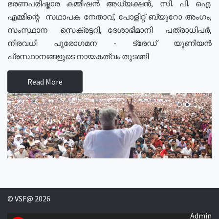
ഭരണപരിഷ്കാര കമ്മീഷൻ അധ്യക്ഷൻ, സി. പി. ഐ.
എമ്മിന്റെ സഥാപക നേതാവ്, പോളിറ്റ് ബ്യുറോ അംഗം,
സംസ്ഥാന സെക്രട്ടറി, ദേശാഭിമാനി പത്രാധിപർ,
നിരവധി പുരോഗമന - ട്രേഡ് യൂണിയൻ
പ്രസ്ഥാനങ്ങളുടെ നായകത്വം തുടങ്ങി
Read More
© VSF@ 2026
Admin