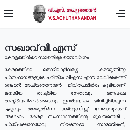
സഖാവ് വി.എസ്
കേരളത്തിൻറെ സമരതീക്ഷ്ണ യൌവ്വനം
കേരളത്തിലെ തൊഴിലാളിവർഗ്ഗ - കമ്യൂണിസ്റ്റ്
പ്രസ്ഥാനങ്ങളുടെ ചരിത്രം വിഎസ് എന്ന വേലിക്കകത്ത്
ശങ്കരൻ അച്യുതാനന്ദൻ ജീവിതചരിത്രം കൂടിയാണ്.
ജനകീയ രാഷ്ട്രീയ നേതാവും ജനപക്ഷ
രാഷ്ട്രീയപ്രവർത്തകനും ഇന്ത്യയിലെ ജീവിച്ചിരിക്കുന്ന
ഏറ്റവും തലമുതിർന്ന കമ്യൂണിസ്റ്റ് നേതാവുമാണ്
അദ്ദേഹം. കേരള സംസ്ഥാനത്തിന്റെ മുഖ്യമന്ത്രി ,
പ്രതിപക്ഷനേതാവ്, നിയമസഭാ സാമാജികൻ,