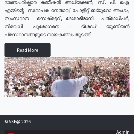
ഭരണപരിഷ്കാര കമ്മീഷൻ അധ്യക്ഷൻ, സി. പി. ഐ.
എമ്മിന്റെ സഥാപക നേതാവ്, പോളിറ്റ് ബ്യുറോ അംഗം,
സംസ്ഥാന സെക്രട്ടറി, ദേശാഭിമാനി പത്രാധിപർ,
നിരവധി പുരോഗമന - ട്രേഡ് യൂണിയൻ
പ്രസ്ഥാനങ്ങളുടെ നായകത്വം തുടങ്ങി
Read More
© VSF@ 2026
Admin