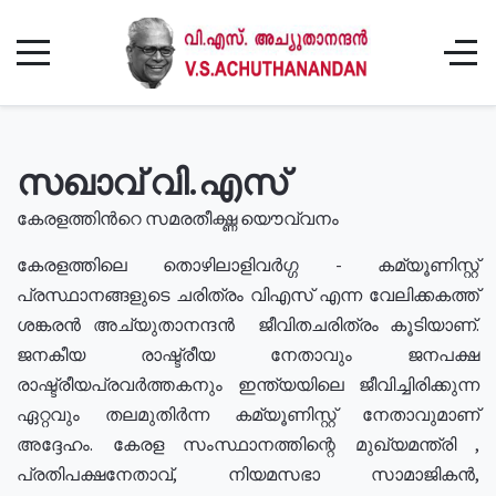
സഖാവ് വി.എസ്
കേരളത്തിൻറെ സമരതീക്ഷ്ണ യൌവ്വനം
കേരളത്തിലെ തൊഴിലാളിവർഗ്ഗ - കമ്യൂണിസ്റ്റ്
പ്രസ്ഥാനങ്ങളുടെ ചരിത്രം വിഎസ് എന്ന വേലിക്കകത്ത്
ശങ്കരൻ അച്യുതാനന്ദൻ ജീവിതചരിത്രം കൂടിയാണ്.
ജനകീയ രാഷ്ട്രീയ നേതാവും ജനപക്ഷ
രാഷ്ട്രീയപ്രവർത്തകനും ഇന്ത്യയിലെ ജീവിച്ചിരിക്കുന്ന
ഏറ്റവും തലമുതിർന്ന കമ്യൂണിസ്റ്റ് നേതാവുമാണ്
അദ്ദേഹം. കേരള സംസ്ഥാനത്തിന്റെ മുഖ്യമന്ത്രി ,
പ്രതിപക്ഷനേതാവ്, നിയമസഭാ സാമാജികൻ,