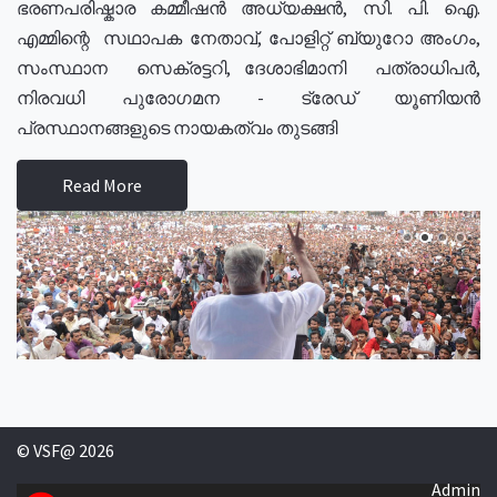
ഭരണപരിഷ്കാര കമ്മീഷൻ അധ്യക്ഷൻ, സി. പി. ഐ.
എമ്മിന്റെ സഥാപക നേതാവ്, പോളിറ്റ് ബ്യുറോ അംഗം,
സംസ്ഥാന സെക്രട്ടറി, ദേശാഭിമാനി പത്രാധിപർ,
നിരവധി പുരോഗമന - ട്രേഡ് യൂണിയൻ
പ്രസ്ഥാനങ്ങളുടെ നായകത്വം തുടങ്ങി
Read More
© VSF@ 2026
Admin