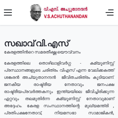
സഖാവ് വി.എസ്
കേരളത്തിൻറെ സമരതീക്ഷ്ണ യൌവ്വനം
കേരളത്തിലെ തൊഴിലാളിവർഗ്ഗ - കമ്യൂണിസ്റ്റ്
പ്രസ്ഥാനങ്ങളുടെ ചരിത്രം വിഎസ് എന്ന വേലിക്കകത്ത്
ശങ്കരൻ അച്യുതാനന്ദൻ ജീവിതചരിത്രം കൂടിയാണ്.
ജനകീയ രാഷ്ട്രീയ നേതാവും ജനപക്ഷ
രാഷ്ട്രീയപ്രവർത്തകനും ഇന്ത്യയിലെ ജീവിച്ചിരിക്കുന്ന
ഏറ്റവും തലമുതിർന്ന കമ്യൂണിസ്റ്റ് നേതാവുമാണ്
അദ്ദേഹം. കേരള സംസ്ഥാനത്തിന്റെ മുഖ്യമന്ത്രി ,
പ്രതിപക്ഷനേതാവ്, നിയമസഭാ സാമാജികൻ,