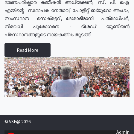
ഭരണപരിഷ്കാര കമ്മീഷൻ അധ്യക്ഷൻ, സി. പി. ഐ.
എമ്മിന്റെ സഥാപക നേതാവ്, പോളിറ്റ് ബ്യുറോ അംഗം,
സംസ്ഥാന സെക്രട്ടറി, ദേശാഭിമാനി പത്രാധിപർ,
നിരവധി പുരോഗമന - ട്രേഡ് യൂണിയൻ
പ്രസ്ഥാനങ്ങളുടെ നായകത്വം തുടങ്ങി
Read More
© VSF@ 2026
Admin