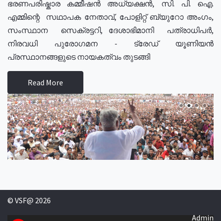
ഭരണപരിഷ്കാര കമ്മീഷൻ അധ്യക്ഷൻ, സി. പി. ഐ.
എമ്മിന്റെ സഥാപക നേതാവ്, പോളിറ്റ് ബ്യുറോ അംഗം,
സംസ്ഥാന സെക്രട്ടറി, ദേശാഭിമാനി പത്രാധിപർ,
നിരവധി പുരോഗമന - ട്രേഡ് യൂണിയൻ
പ്രസ്ഥാനങ്ങളുടെ നായകത്വം തുടങ്ങി
Read More
© VSF@ 2026
Admin