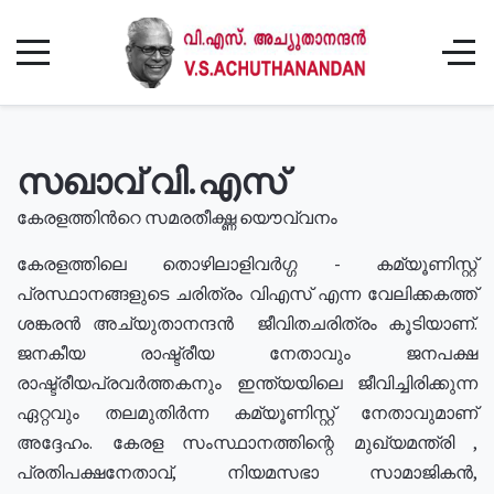
സഖാവ് വി.എസ്
കേരളത്തിൻറെ സമരതീക്ഷ്ണ യൌവ്വനം
കേരളത്തിലെ തൊഴിലാളിവർഗ്ഗ - കമ്യൂണിസ്റ്റ്
പ്രസ്ഥാനങ്ങളുടെ ചരിത്രം വിഎസ് എന്ന വേലിക്കകത്ത്
ശങ്കരൻ അച്യുതാനന്ദൻ ജീവിതചരിത്രം കൂടിയാണ്.
ജനകീയ രാഷ്ട്രീയ നേതാവും ജനപക്ഷ
രാഷ്ട്രീയപ്രവർത്തകനും ഇന്ത്യയിലെ ജീവിച്ചിരിക്കുന്ന
ഏറ്റവും തലമുതിർന്ന കമ്യൂണിസ്റ്റ് നേതാവുമാണ്
അദ്ദേഹം. കേരള സംസ്ഥാനത്തിന്റെ മുഖ്യമന്ത്രി ,
പ്രതിപക്ഷനേതാവ്, നിയമസഭാ സാമാജികൻ,