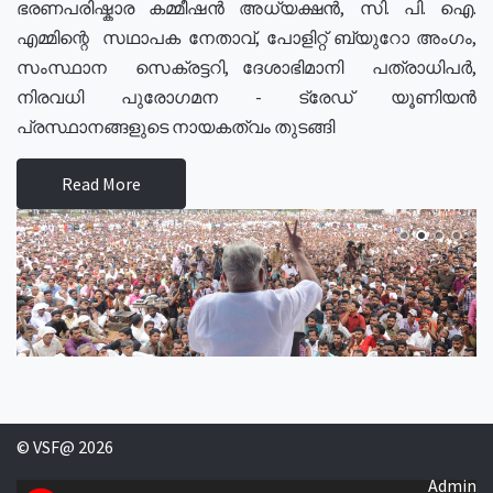
ഭരണപരിഷ്കാര കമ്മീഷൻ അധ്യക്ഷൻ, സി. പി. ഐ.
എമ്മിന്റെ സഥാപക നേതാവ്, പോളിറ്റ് ബ്യുറോ അംഗം,
സംസ്ഥാന സെക്രട്ടറി, ദേശാഭിമാനി പത്രാധിപർ,
നിരവധി പുരോഗമന - ട്രേഡ് യൂണിയൻ
പ്രസ്ഥാനങ്ങളുടെ നായകത്വം തുടങ്ങി
Read More
© VSF@ 2026
Admin