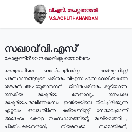
സഖാവ് വി.എസ്
കേരളത്തിൻറെ സമരതീക്ഷ്ണ യൌവ്വനം
കേരളത്തിലെ തൊഴിലാളിവർഗ്ഗ - കമ്യൂണിസ്റ്റ്
പ്രസ്ഥാനങ്ങളുടെ ചരിത്രം വിഎസ് എന്ന വേലിക്കകത്ത്
ശങ്കരൻ അച്യുതാനന്ദൻ ജീവിതചരിത്രം കൂടിയാണ്.
ജനകീയ രാഷ്ട്രീയ നേതാവും ജനപക്ഷ
രാഷ്ട്രീയപ്രവർത്തകനും ഇന്ത്യയിലെ ജീവിച്ചിരിക്കുന്ന
ഏറ്റവും തലമുതിർന്ന കമ്യൂണിസ്റ്റ് നേതാവുമാണ്
അദ്ദേഹം. കേരള സംസ്ഥാനത്തിന്റെ മുഖ്യമന്ത്രി ,
പ്രതിപക്ഷനേതാവ്, നിയമസഭാ സാമാജികൻ,