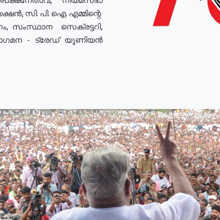
ഷൻ, സി. പി. ഐ. എമ്മിന്റെ
ം, സംസ്ഥാന സെക്രട്ടറി,
രോഗമന - ട്രേഡ് യൂണിയൻ