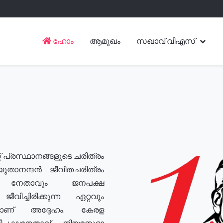
ഹോം
ആമുഖം
സഖാവ് വിഎസ്
് പ്രസ്ഥാനങ്ങളുടെ ചരിത്രം
യുതാനന്ദൻ ജീവിതചരിത്രം
യ നേതാവും ജനപക്ഷ
വിച്ചിരിക്കുന്ന ഏറ്റവും
ുമാണ് അദ്ദേഹം. കേരള
രതിപക്ഷനേതാവ്, നിയമസഭാ