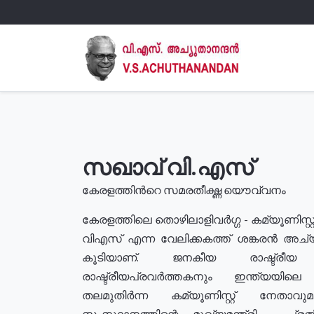
സഖാവ് വി.എസ്
കേരളത്തിൻറെ സമരതീക്ഷ്ണ യൌവ്വനം
കേരളത്തിലെ തൊഴിലാളിവർഗ്ഗ - കമ്യൂണിസ്റ്റ
വിഎസ് എന്ന വേലിക്കകത്ത് ശങ്കരൻ അച്
കൂടിയാണ്. ജനകീയ രാഷ്ട്രീ
രാഷ്ട്രീയപ്രവർത്തകനും ഇന്ത്യയിലെ ജീ
തലമുതിർന്ന കമ്യൂണിസ്റ്റ് നേതാവ
സംസ്ഥാനത്തിന്റെ മുഖ്യമന്ത്രി , പ്