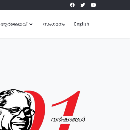
ആർക്കൈവ്
സംഗമനം
English