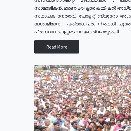
സാമാജികൻ, ഭരണപരിഷ്കാര കമ്മീഷൻ അധ്യക്
സഥാപക നേതാവ്, പോളിറ്റ് ബ്യുറോ അംഗ
ദേശാഭിമാനി പത്രാധിപർ, നിരവധി പു
പ്രസ്ഥാനങ്ങളുടെ നായകത്വം തുടങ്ങി
Read More