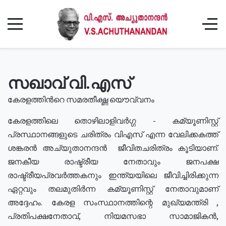
സഖാവ് വി.എസ്
കേരളത്തിൻറെ സമരതീക്ഷ്ണ യൌവ്വനം
കേരളത്തിലെ തൊഴിലാളിവർഗ്ഗ - കമ്യൂണിസ്റ്റ്
പ്രസ്ഥാനങ്ങളുടെ ചരിത്രം വിഎസ് എന്ന വേലിക്കകത്ത്
ശങ്കരൻ അച്യുതാനന്ദൻ ജീവിതചരിത്രം കൂടിയാണ്.
ജനകീയ രാഷ്ട്രീയ നേതാവും ജനപക്ഷ
രാഷ്ട്രീയപ്രവർത്തകനും ഇന്ത്യയിലെ ജീവിച്ചിരിക്കുന്ന
ഏറ്റവും തലമുതിർന്ന കമ്യൂണിസ്റ്റ് നേതാവുമാണ്
അദ്ദേഹം. കേരള സംസ്ഥാനത്തിന്റെ മുഖ്യമന്ത്രി ,
പ്രതിപക്ഷനേതാവ്, നിയമസഭാ സാമാജികൻ,