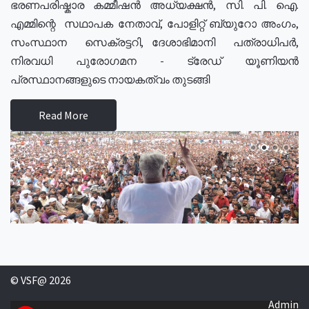
ഭരണപരിഷ്കാര കമ്മീഷൻ അധ്യക്ഷൻ, സി. പി. ഐ.
എമ്മിന്റെ സഥാപക നേതാവ്, പോളിറ്റ് ബ്യുറോ അംഗം,
സംസ്ഥാന സെക്രട്ടറി, ദേശാഭിമാനി പത്രാധിപർ,
നിരവധി പുരോഗമന - ട്രേഡ് യൂണിയൻ
പ്രസ്ഥാനങ്ങളുടെ നായകത്വം തുടങ്ങി
Read More
© VSF@ 2026
Admin