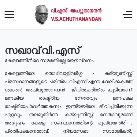
സഖാവ് വി.എസ്
കേരളത്തിൻറെ സമരതീക്ഷ്ണ യൌവ്വനം
കേരളത്തിലെ തൊഴിലാളിവർഗ്ഗ - കമ്യൂണിസ്റ്റ്
പ്രസ്ഥാനങ്ങളുടെ ചരിത്രം വിഎസ് എന്ന വേലിക്കകത്ത്
ശങ്കരൻ അച്യുതാനന്ദൻ ജീവിതചരിത്രം കൂടിയാണ്.
ജനകീയ രാഷ്ട്രീയ നേതാവും ജനപക്ഷ
രാഷ്ട്രീയപ്രവർത്തകനും ഇന്ത്യയിലെ ജീവിച്ചിരിക്കുന്ന
ഏറ്റവും തലമുതിർന്ന കമ്യൂണിസ്റ്റ് നേതാവുമാണ്
അദ്ദേഹം. കേരള സംസ്ഥാനത്തിന്റെ മുഖ്യമന്ത്രി ,
പ്രതിപക്ഷനേതാവ്, നിയമസഭാ സാമാജികൻ,