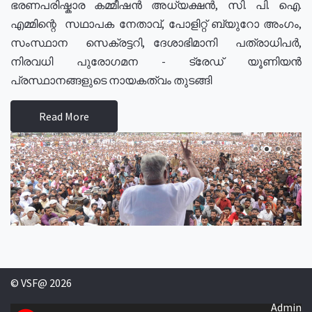
ഭരണപരിഷ്കാര കമ്മീഷൻ അധ്യക്ഷൻ, സി. പി. ഐ.
എമ്മിന്റെ സഥാപക നേതാവ്, പോളിറ്റ് ബ്യുറോ അംഗം,
സംസ്ഥാന സെക്രട്ടറി, ദേശാഭിമാനി പത്രാധിപർ,
നിരവധി പുരോഗമന - ട്രേഡ് യൂണിയൻ
പ്രസ്ഥാനങ്ങളുടെ നായകത്വം തുടങ്ങി
Read More
© VSF@ 2026
Admin