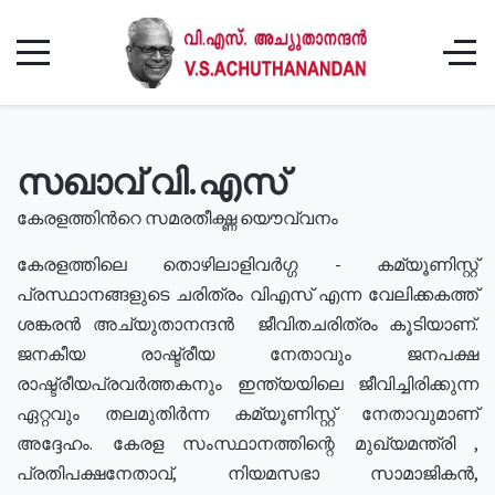
സഖാവ് വി.എസ്
കേരളത്തിൻറെ സമരതീക്ഷ്ണ യൌവ്വനം
കേരളത്തിലെ തൊഴിലാളിവർഗ്ഗ - കമ്യൂണിസ്റ്റ്
പ്രസ്ഥാനങ്ങളുടെ ചരിത്രം വിഎസ് എന്ന വേലിക്കകത്ത്
ശങ്കരൻ അച്യുതാനന്ദൻ ജീവിതചരിത്രം കൂടിയാണ്.
ജനകീയ രാഷ്ട്രീയ നേതാവും ജനപക്ഷ
രാഷ്ട്രീയപ്രവർത്തകനും ഇന്ത്യയിലെ ജീവിച്ചിരിക്കുന്ന
ഏറ്റവും തലമുതിർന്ന കമ്യൂണിസ്റ്റ് നേതാവുമാണ്
അദ്ദേഹം. കേരള സംസ്ഥാനത്തിന്റെ മുഖ്യമന്ത്രി ,
പ്രതിപക്ഷനേതാവ്, നിയമസഭാ സാമാജികൻ,