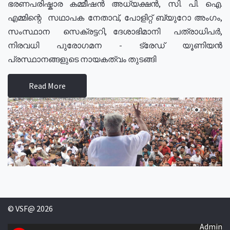
ഭരണപരിഷ്കാര കമ്മീഷൻ അധ്യക്ഷൻ, സി. പി. ഐ.
എമ്മിന്റെ സഥാപക നേതാവ്, പോളിറ്റ് ബ്യുറോ അംഗം,
സംസ്ഥാന സെക്രട്ടറി, ദേശാഭിമാനി പത്രാധിപർ,
നിരവധി പുരോഗമന - ട്രേഡ് യൂണിയൻ
പ്രസ്ഥാനങ്ങളുടെ നായകത്വം തുടങ്ങി
Read More
© VSF@ 2026
Admin