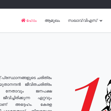
ഹോം
ആമുഖം
സഖാവ് വിഎസ്
് പ്രസ്ഥാനങ്ങളുടെ ചരിത്രം
യുതാനന്ദൻ ജീവിതചരിത്രം
യ നേതാവും ജനപക്ഷ
വിച്ചിരിക്കുന്ന ഏറ്റവും
ുമാണ് അദ്ദേഹം. കേരള
രതിപക്ഷനേതാവ്, നിയമസഭാ