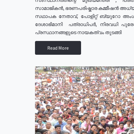
സാമാജികൻ, ഭരണപരിഷ്കാര കമ്മീഷൻ അധ്യക്
സഥാപക നേതാവ്, പോളിറ്റ് ബ്യുറോ അംഗ
ദേശാഭിമാനി പത്രാധിപർ, നിരവധി പു
പ്രസ്ഥാനങ്ങളുടെ നായകത്വം തുടങ്ങി
Read More