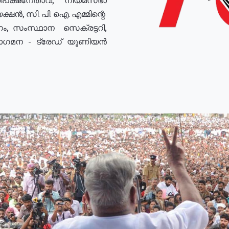
ഷൻ, സി. പി. ഐ. എമ്മിന്റെ
ം, സംസ്ഥാന സെക്രട്ടറി,
രോഗമന - ട്രേഡ് യൂണിയൻ