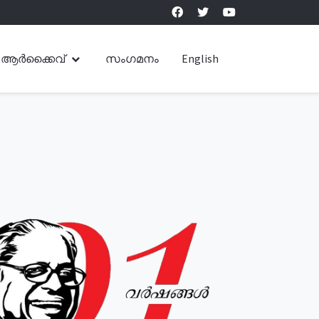
ആർക്കൈവ്
സംഗമനം
English