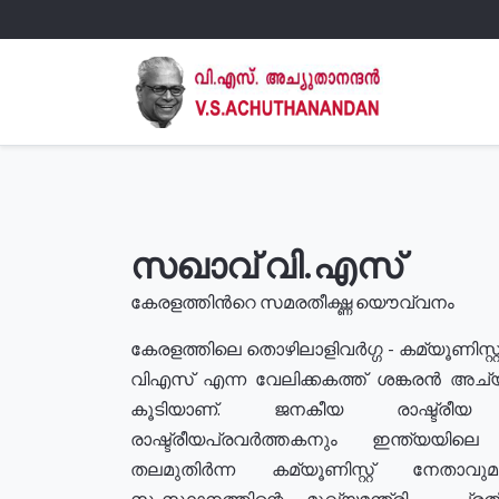
സഖാവ് വി.എസ്
കേരളത്തിൻറെ സമരതീക്ഷ്ണ യൌവ്വനം
കേരളത്തിലെ തൊഴിലാളിവർഗ്ഗ - കമ്യൂണിസ്റ്റ
വിഎസ് എന്ന വേലിക്കകത്ത് ശങ്കരൻ അച്
കൂടിയാണ്. ജനകീയ രാഷ്ട്രീ
രാഷ്ട്രീയപ്രവർത്തകനും ഇന്ത്യയിലെ ജീ
തലമുതിർന്ന കമ്യൂണിസ്റ്റ് നേതാവ
സംസ്ഥാനത്തിന്റെ മുഖ്യമന്ത്രി , പ്