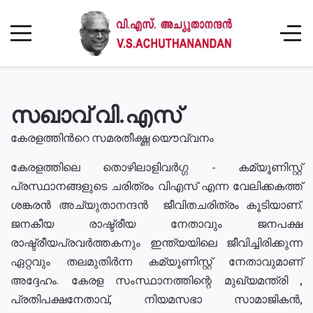
സഖാവ് വി.എസ്
കേരളത്തിൻറെ സമരതീക്ഷ്ണ യൌവ്വനം
കേരളത്തിലെ തൊഴിലാളിവർഗ്ഗ - കമ്യൂണിസ്റ്റ്
പ്രസ്ഥാനങ്ങളുടെ ചരിത്രം വിഎസ് എന്ന വേലിക്കകത്ത്
ശങ്കരൻ അച്യുതാനന്ദൻ ജീവിതചരിത്രം കൂടിയാണ്.
ജനകീയ രാഷ്ട്രീയ നേതാവും ജനപക്ഷ
രാഷ്ട്രീയപ്രവർത്തകനും ഇന്ത്യയിലെ ജീവിച്ചിരിക്കുന്ന
ഏറ്റവും തലമുതിർന്ന കമ്യൂണിസ്റ്റ് നേതാവുമാണ്
അദ്ദേഹം. കേരള സംസ്ഥാനത്തിന്റെ മുഖ്യമന്ത്രി ,
പ്രതിപക്ഷനേതാവ്, നിയമസഭാ സാമാജികൻ,