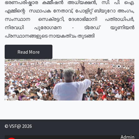
ഭരണപരിഷ്കാര കമ്മീഷൻ അധ്യക്ഷൻ, സി. പി. ഐ.
എമ്മിന്റെ സഥാപക നേതാവ്, പോളിറ്റ് ബ്യുറോ അംഗം,
സംസ്ഥാന സെക്രട്ടറി, ദേശാഭിമാനി പത്രാധിപർ,
നിരവധി പുരോഗമന - ട്രേഡ് യൂണിയൻ
പ്രസ്ഥാനങ്ങളുടെ നായകത്വം തുടങ്ങി
Read More
© VSF@ 2026
Admin