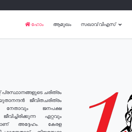
ഹോം
ആമുഖം
സഖാവ് വിഎസ്
് പ്രസ്ഥാനങ്ങളുടെ ചരിത്രം
യുതാനന്ദൻ ജീവിതചരിത്രം
യ നേതാവും ജനപക്ഷ
വിച്ചിരിക്കുന്ന ഏറ്റവും
ുമാണ് അദ്ദേഹം. കേരള
രതിപക്ഷനേതാവ്, നിയമസഭാ