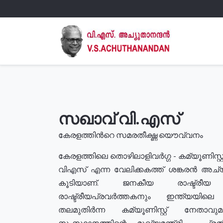
സഖാവ് വി.എസ്
കേരളത്തിൻറെ സമരതീക്ഷ്ണ യൌവ്വനം
കേരളത്തിലെ തൊഴിലാളിവർഗ്ഗ - കമ്യൂണിസ്റ്റ
വിഎസ് എന്ന വേലിക്കകത്ത് ശങ്കരൻ അച്
കൂടിയാണ്. ജനകീയ രാഷ്ട്രീ
രാഷ്ട്രീയപ്രവർത്തകനും ഇന്ത്യയിലെ ജീ
തലമുതിർന്ന കമ്യൂണിസ്റ്റ് നേതാവ
സംസ്ഥാനത്തിന്റെ മുഖ്യമന്ത്രി , പ്