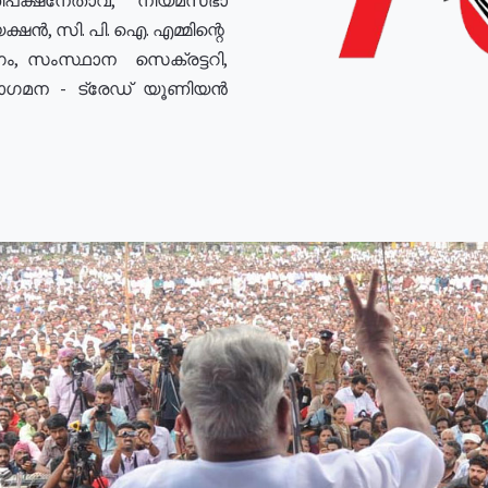
ഷൻ, സി. പി. ഐ. എമ്മിന്റെ
ം, സംസ്ഥാന സെക്രട്ടറി,
രോഗമന - ട്രേഡ് യൂണിയൻ