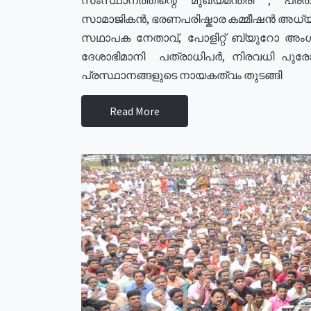
സാമാജികൻ, ഭരണപരിഷ്കാര കമ്മീഷൻ അധ്യക്
സഥാപക നേതാവ്, പോളിറ്റ് ബ്യുറോ അംഗ
ദേശാഭിമാനി പത്രാധിപർ, നിരവധി പു
പ്രസ്ഥാനങ്ങളുടെ നായകത്വം തുടങ്ങി
Read More