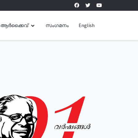
ആർക്കൈവ്
സംഗമനം
English