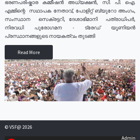
ഭരണപരിഷ്കാര കമ്മീഷൻ അധ്യക്ഷൻ, സി. പി. ഐ.
എമ്മിന്റെ സഥാപക നേതാവ്, പോളിറ്റ് ബ്യുറോ അംഗം,
സംസ്ഥാന സെക്രട്ടറി, ദേശാഭിമാനി പത്രാധിപർ,
നിരവധി പുരോഗമന - ട്രേഡ് യൂണിയൻ
പ്രസ്ഥാനങ്ങളുടെ നായകത്വം തുടങ്ങി
Read More
© VSF@ 2026
Admin