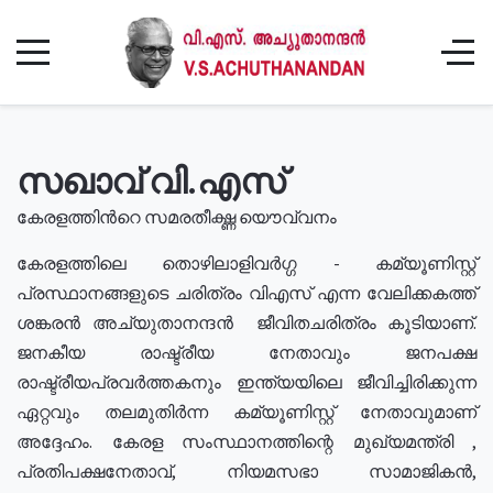
സഖാവ് വി.എസ്
കേരളത്തിൻറെ സമരതീക്ഷ്ണ യൌവ്വനം
കേരളത്തിലെ തൊഴിലാളിവർഗ്ഗ - കമ്യൂണിസ്റ്റ്
പ്രസ്ഥാനങ്ങളുടെ ചരിത്രം വിഎസ് എന്ന വേലിക്കകത്ത്
ശങ്കരൻ അച്യുതാനന്ദൻ ജീവിതചരിത്രം കൂടിയാണ്.
ജനകീയ രാഷ്ട്രീയ നേതാവും ജനപക്ഷ
രാഷ്ട്രീയപ്രവർത്തകനും ഇന്ത്യയിലെ ജീവിച്ചിരിക്കുന്ന
ഏറ്റവും തലമുതിർന്ന കമ്യൂണിസ്റ്റ് നേതാവുമാണ്
അദ്ദേഹം. കേരള സംസ്ഥാനത്തിന്റെ മുഖ്യമന്ത്രി ,
പ്രതിപക്ഷനേതാവ്, നിയമസഭാ സാമാജികൻ,