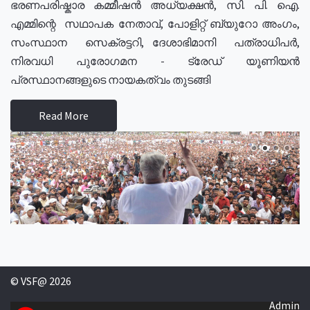
ഭരണപരിഷ്കാര കമ്മീഷൻ അധ്യക്ഷൻ, സി. പി. ഐ.
എമ്മിന്റെ സഥാപക നേതാവ്, പോളിറ്റ് ബ്യുറോ അംഗം,
സംസ്ഥാന സെക്രട്ടറി, ദേശാഭിമാനി പത്രാധിപർ,
നിരവധി പുരോഗമന - ട്രേഡ് യൂണിയൻ
പ്രസ്ഥാനങ്ങളുടെ നായകത്വം തുടങ്ങി
Read More
© VSF@ 2026
Admin