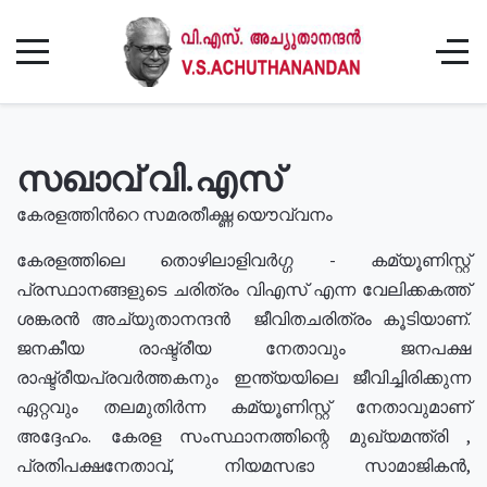
സഖാവ് വി.എസ്
കേരളത്തിൻറെ സമരതീക്ഷ്ണ യൌവ്വനം
കേരളത്തിലെ തൊഴിലാളിവർഗ്ഗ - കമ്യൂണിസ്റ്റ്
പ്രസ്ഥാനങ്ങളുടെ ചരിത്രം വിഎസ് എന്ന വേലിക്കകത്ത്
ശങ്കരൻ അച്യുതാനന്ദൻ ജീവിതചരിത്രം കൂടിയാണ്.
ജനകീയ രാഷ്ട്രീയ നേതാവും ജനപക്ഷ
രാഷ്ട്രീയപ്രവർത്തകനും ഇന്ത്യയിലെ ജീവിച്ചിരിക്കുന്ന
ഏറ്റവും തലമുതിർന്ന കമ്യൂണിസ്റ്റ് നേതാവുമാണ്
അദ്ദേഹം. കേരള സംസ്ഥാനത്തിന്റെ മുഖ്യമന്ത്രി ,
പ്രതിപക്ഷനേതാവ്, നിയമസഭാ സാമാജികൻ,