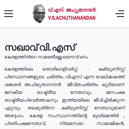
സഖാവ് വി.എസ്
കേരളത്തിൻറെ സമരതീക്ഷ്ണ യൌവ്വനം
കേരളത്തിലെ തൊഴിലാളിവർഗ്ഗ - കമ്യൂണിസ്റ്റ്
പ്രസ്ഥാനങ്ങളുടെ ചരിത്രം വിഎസ് എന്ന വേലിക്കകത്ത്
ശങ്കരൻ അച്യുതാനന്ദൻ ജീവിതചരിത്രം കൂടിയാണ്.
ജനകീയ രാഷ്ട്രീയ നേതാവും ജനപക്ഷ
രാഷ്ട്രീയപ്രവർത്തകനും ഇന്ത്യയിലെ ജീവിച്ചിരിക്കുന്ന
ഏറ്റവും തലമുതിർന്ന കമ്യൂണിസ്റ്റ് നേതാവുമാണ്
അദ്ദേഹം. കേരള സംസ്ഥാനത്തിന്റെ മുഖ്യമന്ത്രി ,
പ്രതിപക്ഷനേതാവ്, നിയമസഭാ സാമാജികൻ,