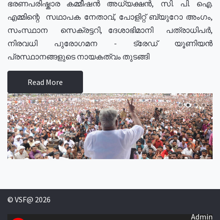
ഭരണപരിഷ്കാര കമ്മീഷൻ അധ്യക്ഷൻ, സി. പി. ഐ.
എമ്മിന്റെ സഥാപക നേതാവ്, പോളിറ്റ് ബ്യുറോ അംഗം,
സംസ്ഥാന സെക്രട്ടറി, ദേശാഭിമാനി പത്രാധിപർ,
നിരവധി പുരോഗമന - ട്രേഡ് യൂണിയൻ
പ്രസ്ഥാനങ്ങളുടെ നായകത്വം തുടങ്ങി
Read More
© VSF@ 2026
Admin