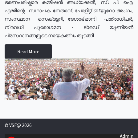
ഭരണപരിഷ്കാര കമ്മീഷൻ അധ്യക്ഷൻ, സി. പി. ഐ.
എമ്മിന്റെ സഥാപക നേതാവ്, പോളിറ്റ് ബ്യുറോ അംഗം,
സംസ്ഥാന സെക്രട്ടറി, ദേശാഭിമാനി പത്രാധിപർ,
നിരവധി പുരോഗമന - ട്രേഡ് യൂണിയൻ
പ്രസ്ഥാനങ്ങളുടെ നായകത്വം തുടങ്ങി
Read More
© VSF@ 2026
Admin