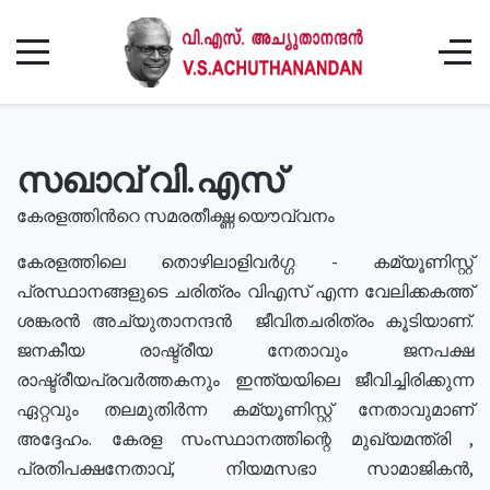
സഖാവ് വി.എസ്
കേരളത്തിൻറെ സമരതീക്ഷ്ണ യൌവ്വനം
കേരളത്തിലെ തൊഴിലാളിവർഗ്ഗ - കമ്യൂണിസ്റ്റ്
പ്രസ്ഥാനങ്ങളുടെ ചരിത്രം വിഎസ് എന്ന വേലിക്കകത്ത്
ശങ്കരൻ അച്യുതാനന്ദൻ ജീവിതചരിത്രം കൂടിയാണ്.
ജനകീയ രാഷ്ട്രീയ നേതാവും ജനപക്ഷ
രാഷ്ട്രീയപ്രവർത്തകനും ഇന്ത്യയിലെ ജീവിച്ചിരിക്കുന്ന
ഏറ്റവും തലമുതിർന്ന കമ്യൂണിസ്റ്റ് നേതാവുമാണ്
അദ്ദേഹം. കേരള സംസ്ഥാനത്തിന്റെ മുഖ്യമന്ത്രി ,
പ്രതിപക്ഷനേതാവ്, നിയമസഭാ സാമാജികൻ,