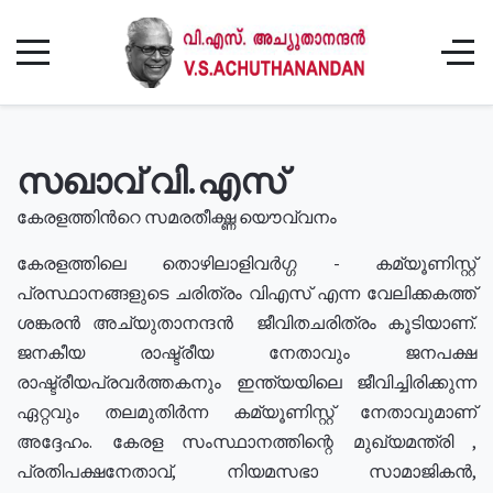
സഖാവ് വി.എസ്
കേരളത്തിൻറെ സമരതീക്ഷ്ണ യൌവ്വനം
കേരളത്തിലെ തൊഴിലാളിവർഗ്ഗ - കമ്യൂണിസ്റ്റ്
പ്രസ്ഥാനങ്ങളുടെ ചരിത്രം വിഎസ് എന്ന വേലിക്കകത്ത്
ശങ്കരൻ അച്യുതാനന്ദൻ ജീവിതചരിത്രം കൂടിയാണ്.
ജനകീയ രാഷ്ട്രീയ നേതാവും ജനപക്ഷ
രാഷ്ട്രീയപ്രവർത്തകനും ഇന്ത്യയിലെ ജീവിച്ചിരിക്കുന്ന
ഏറ്റവും തലമുതിർന്ന കമ്യൂണിസ്റ്റ് നേതാവുമാണ്
അദ്ദേഹം. കേരള സംസ്ഥാനത്തിന്റെ മുഖ്യമന്ത്രി ,
പ്രതിപക്ഷനേതാവ്, നിയമസഭാ സാമാജികൻ,