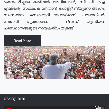
ഭരണപരിഷ്കാര കമ്മീഷൻ അധ്യക്ഷൻ, സി. പി. ഐ.
എമ്മിന്റെ സഥാപക നേതാവ്, പോളിറ്റ് ബ്യുറോ അംഗം,
സംസ്ഥാന സെക്രട്ടറി, ദേശാഭിമാനി പത്രാധിപർ,
നിരവധി പുരോഗമന - ട്രേഡ് യൂണിയൻ
പ്രസ്ഥാനങ്ങളുടെ നായകത്വം തുടങ്ങി
Read More
© VSF@ 2026
Admin