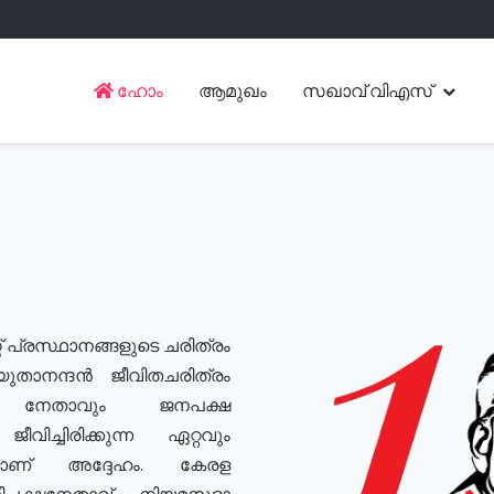
ഹോം
ആമുഖം
സഖാവ് വിഎസ്
് പ്രസ്ഥാനങ്ങളുടെ ചരിത്രം
യുതാനന്ദൻ ജീവിതചരിത്രം
യ നേതാവും ജനപക്ഷ
വിച്ചിരിക്കുന്ന ഏറ്റവും
ുമാണ് അദ്ദേഹം. കേരള
രതിപക്ഷനേതാവ്, നിയമസഭാ