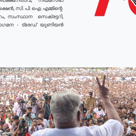
ഷൻ, സി. പി. ഐ. എമ്മിന്റെ
ം, സംസ്ഥാന സെക്രട്ടറി,
രോഗമന - ട്രേഡ് യൂണിയൻ