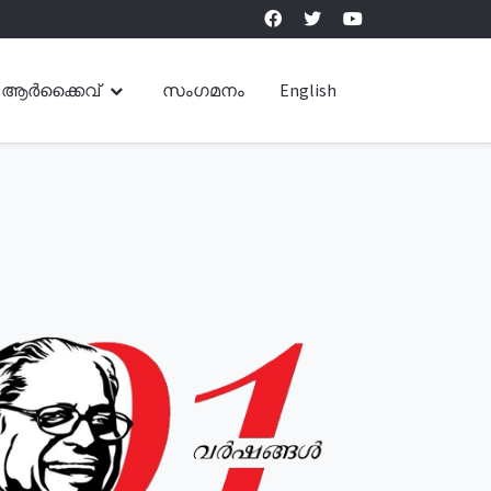
ആർക്കൈവ്
സംഗമനം
English