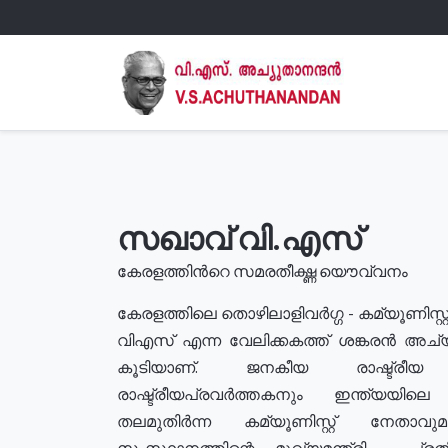
സഖാവ് വി.എസ്
കേരളത്തിൻറെ സമരതീക്ഷ്ണ യൌവ്വനം
കേരളത്തിലെ തൊഴിലാളിവർഗ്ഗ - കമ്യൂണിസ്റ്റ
വിഎസ് എന്ന വേലിക്കകത്ത് ശങ്കരൻ അച്
കൂടിയാണ്. ജനകീയ രാഷ്ട്രീ
രാഷ്ട്രീയപ്രവർത്തകനും ഇന്ത്യയിലെ ജീ
തലമുതിർന്ന കമ്യൂണിസ്റ്റ് നേതാവ
സംസ്ഥാനത്തിന്റെ മുഖ്യമന്ത്രി , പ്