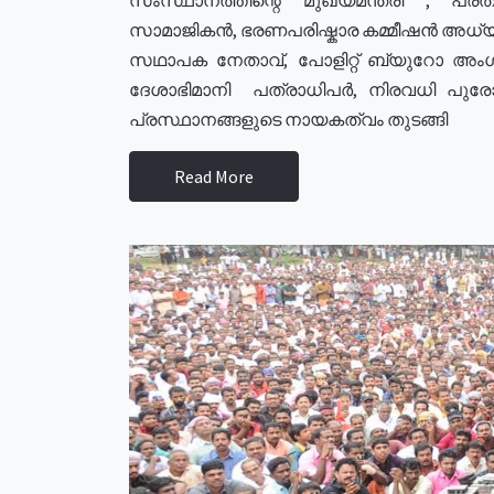
സാമാജികൻ, ഭരണപരിഷ്കാര കമ്മീഷൻ അധ്യക്
സഥാപക നേതാവ്, പോളിറ്റ് ബ്യുറോ അംഗ
ദേശാഭിമാനി പത്രാധിപർ, നിരവധി പു
പ്രസ്ഥാനങ്ങളുടെ നായകത്വം തുടങ്ങി
Read More