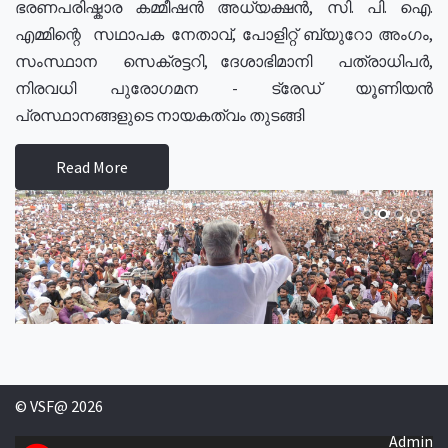
ഭരണപരിഷ്കാര കമ്മീഷൻ അധ്യക്ഷൻ, സി. പി. ഐ.
എമ്മിന്റെ സഥാപക നേതാവ്, പോളിറ്റ് ബ്യുറോ അംഗം,
സംസ്ഥാന സെക്രട്ടറി, ദേശാഭിമാനി പത്രാധിപർ,
നിരവധി പുരോഗമന - ട്രേഡ് യൂണിയൻ
പ്രസ്ഥാനങ്ങളുടെ നായകത്വം തുടങ്ങി
Read More
© VSF@ 2026
Admin