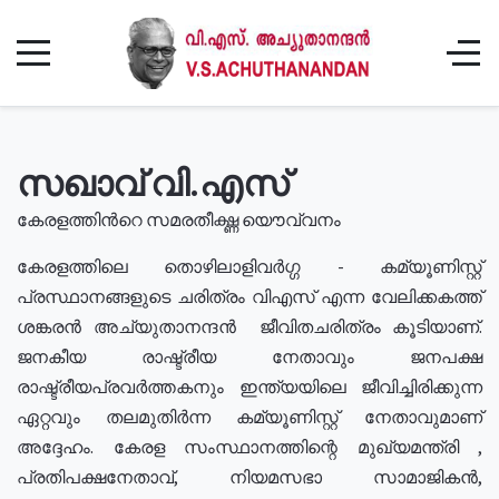
സഖാവ് വി.എസ്
കേരളത്തിൻറെ സമരതീക്ഷ്ണ യൌവ്വനം
കേരളത്തിലെ തൊഴിലാളിവർഗ്ഗ - കമ്യൂണിസ്റ്റ്
പ്രസ്ഥാനങ്ങളുടെ ചരിത്രം വിഎസ് എന്ന വേലിക്കകത്ത്
ശങ്കരൻ അച്യുതാനന്ദൻ ജീവിതചരിത്രം കൂടിയാണ്.
ജനകീയ രാഷ്ട്രീയ നേതാവും ജനപക്ഷ
രാഷ്ട്രീയപ്രവർത്തകനും ഇന്ത്യയിലെ ജീവിച്ചിരിക്കുന്ന
ഏറ്റവും തലമുതിർന്ന കമ്യൂണിസ്റ്റ് നേതാവുമാണ്
അദ്ദേഹം. കേരള സംസ്ഥാനത്തിന്റെ മുഖ്യമന്ത്രി ,
പ്രതിപക്ഷനേതാവ്, നിയമസഭാ സാമാജികൻ,