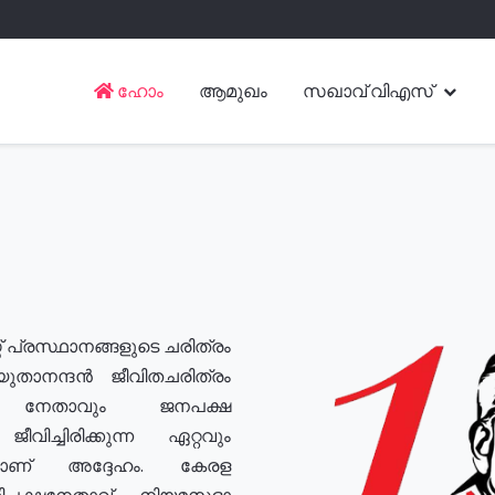
ഹോം
ആമുഖം
സഖാവ് വിഎസ്
് പ്രസ്ഥാനങ്ങളുടെ ചരിത്രം
യുതാനന്ദൻ ജീവിതചരിത്രം
യ നേതാവും ജനപക്ഷ
വിച്ചിരിക്കുന്ന ഏറ്റവും
ുമാണ് അദ്ദേഹം. കേരള
രതിപക്ഷനേതാവ്, നിയമസഭാ