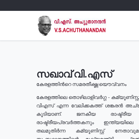
സഖാവ് വി.എസ്
കേരളത്തിൻറെ സമരതീക്ഷ്ണ യൌവ്വനം
കേരളത്തിലെ തൊഴിലാളിവർഗ്ഗ - കമ്യൂണിസ്റ്റ
വിഎസ് എന്ന വേലിക്കകത്ത് ശങ്കരൻ അച്
കൂടിയാണ്. ജനകീയ രാഷ്ട്രീ
രാഷ്ട്രീയപ്രവർത്തകനും ഇന്ത്യയിലെ ജീ
തലമുതിർന്ന കമ്യൂണിസ്റ്റ് നേതാവ
സംസ്ഥാനത്തിന്റെ മുഖ്യമന്ത്രി , പ്