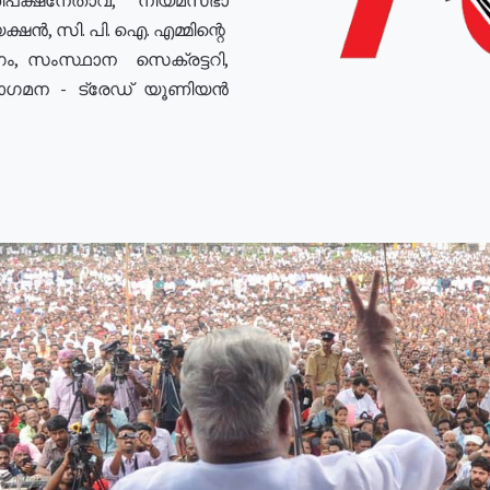
ഷൻ, സി. പി. ഐ. എമ്മിന്റെ
ം, സംസ്ഥാന സെക്രട്ടറി,
രോഗമന - ട്രേഡ് യൂണിയൻ