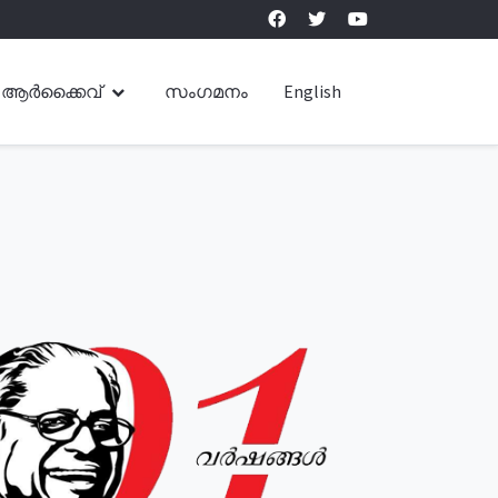
ആർക്കൈവ്
സംഗമനം
English