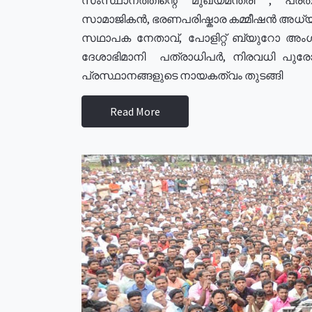
സാമാജികൻ, ഭരണപരിഷ്കാര കമ്മീഷൻ അധ്യക്
സഥാപക നേതാവ്, പോളിറ്റ് ബ്യുറോ അംഗ
ദേശാഭിമാനി പത്രാധിപർ, നിരവധി പു
പ്രസ്ഥാനങ്ങളുടെ നായകത്വം തുടങ്ങി
Read More