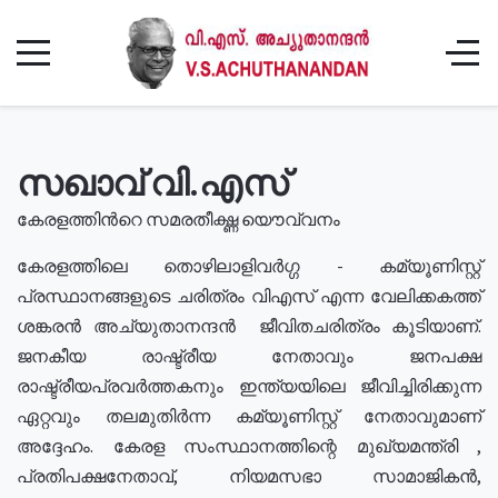
സഖാവ് വി.എസ്
കേരളത്തിൻറെ സമരതീക്ഷ്ണ യൌവ്വനം
കേരളത്തിലെ തൊഴിലാളിവർഗ്ഗ - കമ്യൂണിസ്റ്റ്
പ്രസ്ഥാനങ്ങളുടെ ചരിത്രം വിഎസ് എന്ന വേലിക്കകത്ത്
ശങ്കരൻ അച്യുതാനന്ദൻ ജീവിതചരിത്രം കൂടിയാണ്.
ജനകീയ രാഷ്ട്രീയ നേതാവും ജനപക്ഷ
രാഷ്ട്രീയപ്രവർത്തകനും ഇന്ത്യയിലെ ജീവിച്ചിരിക്കുന്ന
ഏറ്റവും തലമുതിർന്ന കമ്യൂണിസ്റ്റ് നേതാവുമാണ്
അദ്ദേഹം. കേരള സംസ്ഥാനത്തിന്റെ മുഖ്യമന്ത്രി ,
പ്രതിപക്ഷനേതാവ്, നിയമസഭാ സാമാജികൻ,