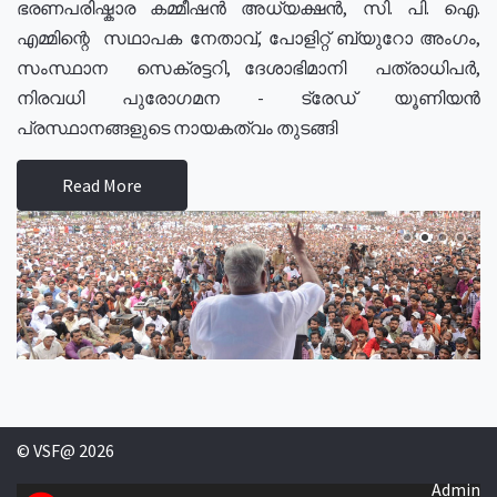
ഭരണപരിഷ്കാര കമ്മീഷൻ അധ്യക്ഷൻ, സി. പി. ഐ.
എമ്മിന്റെ സഥാപക നേതാവ്, പോളിറ്റ് ബ്യുറോ അംഗം,
സംസ്ഥാന സെക്രട്ടറി, ദേശാഭിമാനി പത്രാധിപർ,
നിരവധി പുരോഗമന - ട്രേഡ് യൂണിയൻ
പ്രസ്ഥാനങ്ങളുടെ നായകത്വം തുടങ്ങി
Read More
© VSF@ 2026
Admin