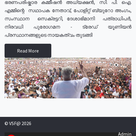
ഭരണപരിഷ്കാര കമ്മീഷൻ അധ്യക്ഷൻ, സി. പി. ഐ.
എമ്മിന്റെ സഥാപക നേതാവ്, പോളിറ്റ് ബ്യുറോ അംഗം,
സംസ്ഥാന സെക്രട്ടറി, ദേശാഭിമാനി പത്രാധിപർ,
നിരവധി പുരോഗമന - ട്രേഡ് യൂണിയൻ
പ്രസ്ഥാനങ്ങളുടെ നായകത്വം തുടങ്ങി
Read More
© VSF@ 2026
Admin