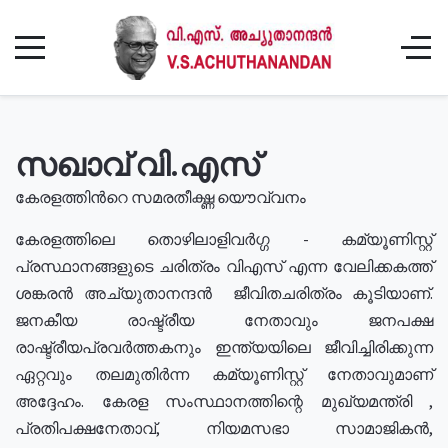
സഖാവ് വി.എസ്
കേരളത്തിൻറെ സമരതീക്ഷ്ണ യൌവ്വനം
കേരളത്തിലെ തൊഴിലാളിവർഗ്ഗ - കമ്യൂണിസ്റ്റ്
പ്രസ്ഥാനങ്ങളുടെ ചരിത്രം വിഎസ് എന്ന വേലിക്കകത്ത്
ശങ്കരൻ അച്യുതാനന്ദൻ ജീവിതചരിത്രം കൂടിയാണ്.
ജനകീയ രാഷ്ട്രീയ നേതാവും ജനപക്ഷ
രാഷ്ട്രീയപ്രവർത്തകനും ഇന്ത്യയിലെ ജീവിച്ചിരിക്കുന്ന
ഏറ്റവും തലമുതിർന്ന കമ്യൂണിസ്റ്റ് നേതാവുമാണ്
അദ്ദേഹം. കേരള സംസ്ഥാനത്തിന്റെ മുഖ്യമന്ത്രി ,
പ്രതിപക്ഷനേതാവ്, നിയമസഭാ സാമാജികൻ,