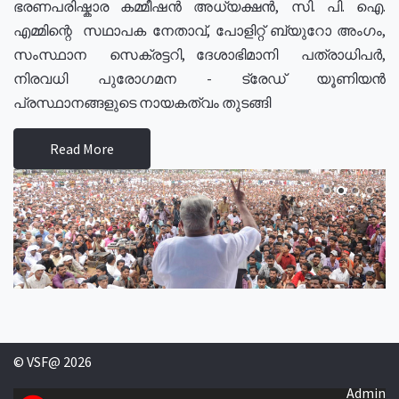
ഭരണപരിഷ്കാര കമ്മീഷൻ അധ്യക്ഷൻ, സി. പി. ഐ.
എമ്മിന്റെ സഥാപക നേതാവ്, പോളിറ്റ് ബ്യുറോ അംഗം,
സംസ്ഥാന സെക്രട്ടറി, ദേശാഭിമാനി പത്രാധിപർ,
നിരവധി പുരോഗമന - ട്രേഡ് യൂണിയൻ
പ്രസ്ഥാനങ്ങളുടെ നായകത്വം തുടങ്ങി
Read More
© VSF@ 2026
Admin