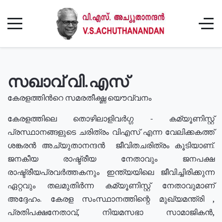
സഖാവ് വി.എസ്
കേരളത്തിൻറെ സമരതീക്ഷ്ണ യൌവ്വനം
കേരളത്തിലെ തൊഴിലാളിവർഗ്ഗ - കമ്യൂണിസ്റ്റ്
പ്രസ്ഥാനങ്ങളുടെ ചരിത്രം വിഎസ് എന്ന വേലിക്കകത്ത്
ശങ്കരൻ അച്യുതാനന്ദൻ ജീവിതചരിത്രം കൂടിയാണ്.
ജനകീയ രാഷ്ട്രീയ നേതാവും ജനപക്ഷ
രാഷ്ട്രീയപ്രവർത്തകനും ഇന്ത്യയിലെ ജീവിച്ചിരിക്കുന്ന
ഏറ്റവും തലമുതിർന്ന കമ്യൂണിസ്റ്റ് നേതാവുമാണ്
അദ്ദേഹം. കേരള സംസ്ഥാനത്തിന്റെ മുഖ്യമന്ത്രി ,
പ്രതിപക്ഷനേതാവ്, നിയമസഭാ സാമാജികൻ,