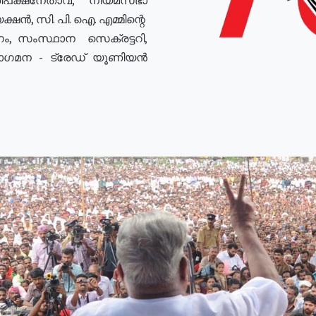
ഷൻ, സി. പി. ഐ. എമ്മിന്റെ
ം, സംസ്ഥാന സെക്രട്ടറി,
രോഗമന - ട്രേഡ് യൂണിയൻ