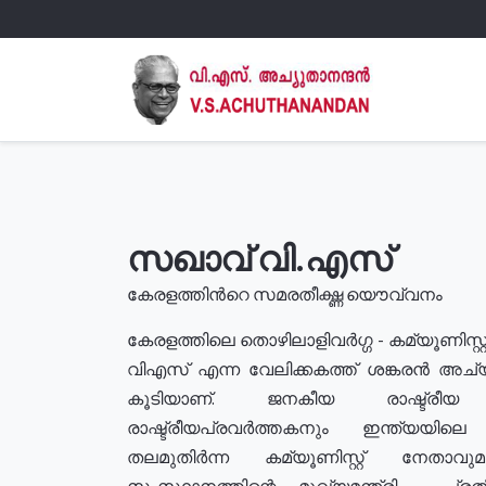
സഖാവ് വി.എസ്
കേരളത്തിൻറെ സമരതീക്ഷ്ണ യൌവ്വനം
കേരളത്തിലെ തൊഴിലാളിവർഗ്ഗ - കമ്യൂണിസ്റ്റ
വിഎസ് എന്ന വേലിക്കകത്ത് ശങ്കരൻ അച്
കൂടിയാണ്. ജനകീയ രാഷ്ട്രീ
രാഷ്ട്രീയപ്രവർത്തകനും ഇന്ത്യയിലെ ജീ
തലമുതിർന്ന കമ്യൂണിസ്റ്റ് നേതാവ
സംസ്ഥാനത്തിന്റെ മുഖ്യമന്ത്രി , പ്