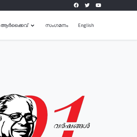
ആർക്കൈവ്
സംഗമനം
English