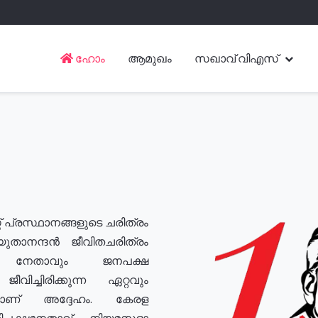
ഹോം
ആമുഖം
സഖാവ് വിഎസ്
് പ്രസ്ഥാനങ്ങളുടെ ചരിത്രം
യുതാനന്ദൻ ജീവിതചരിത്രം
യ നേതാവും ജനപക്ഷ
വിച്ചിരിക്കുന്ന ഏറ്റവും
ുമാണ് അദ്ദേഹം. കേരള
രതിപക്ഷനേതാവ്, നിയമസഭാ