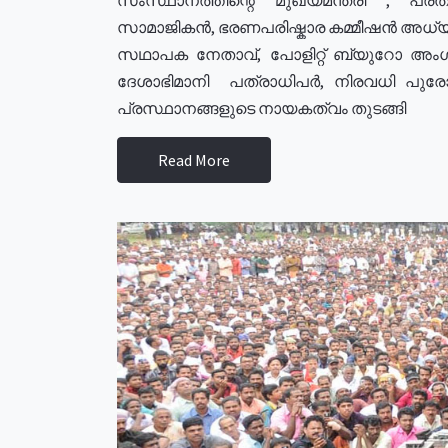
സാമാജികൻ, ഭരണപരിഷ്കാര കമ്മീഷൻ അധ്യക്
സഥാപക നേതാവ്, പോളിറ്റ് ബ്യുറോ അംഗ
ദേശാഭിമാനി പത്രാധിപർ, നിരവധി പു
പ്രസ്ഥാനങ്ങളുടെ നായകത്വം തുടങ്ങി
Read More