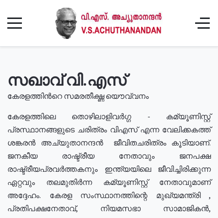
സഖാവ് വി.എസ്
കേരളത്തിൻറെ സമരതീക്ഷ്ണ യൌവ്വനം
കേരളത്തിലെ തൊഴിലാളിവർഗ്ഗ - കമ്യൂണിസ്റ്റ്
പ്രസ്ഥാനങ്ങളുടെ ചരിത്രം വിഎസ് എന്ന വേലിക്കകത്ത്
ശങ്കരൻ അച്യുതാനന്ദൻ ജീവിതചരിത്രം കൂടിയാണ്.
ജനകീയ രാഷ്ട്രീയ നേതാവും ജനപക്ഷ
രാഷ്ട്രീയപ്രവർത്തകനും ഇന്ത്യയിലെ ജീവിച്ചിരിക്കുന്ന
ഏറ്റവും തലമുതിർന്ന കമ്യൂണിസ്റ്റ് നേതാവുമാണ്
അദ്ദേഹം. കേരള സംസ്ഥാനത്തിന്റെ മുഖ്യമന്ത്രി ,
പ്രതിപക്ഷനേതാവ്, നിയമസഭാ സാമാജികൻ,