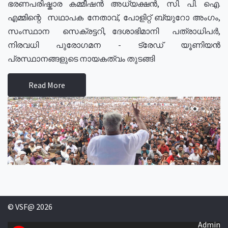
ഭരണപരിഷ്കാര കമ്മീഷൻ അധ്യക്ഷൻ, സി. പി. ഐ.
എമ്മിന്റെ സഥാപക നേതാവ്, പോളിറ്റ് ബ്യുറോ അംഗം,
സംസ്ഥാന സെക്രട്ടറി, ദേശാഭിമാനി പത്രാധിപർ,
നിരവധി പുരോഗമന - ട്രേഡ് യൂണിയൻ
പ്രസ്ഥാനങ്ങളുടെ നായകത്വം തുടങ്ങി
Read More
© VSF@ 2026
Admin