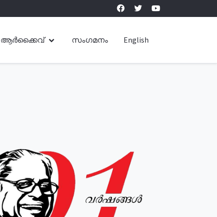
ആർക്കൈവ്
സംഗമനം
English