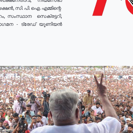
ഷൻ, സി. പി. ഐ. എമ്മിന്റെ
ം, സംസ്ഥാന സെക്രട്ടറി,
രോഗമന - ട്രേഡ് യൂണിയൻ