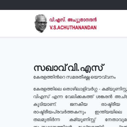
സഖാവ് വി.എസ്
കേരളത്തിൻറെ സമരതീക്ഷ്ണ യൌവ്വനം
കേരളത്തിലെ തൊഴിലാളിവർഗ്ഗ - കമ്യൂണിസ്റ്റ
വിഎസ് എന്ന വേലിക്കകത്ത് ശങ്കരൻ അച്
കൂടിയാണ്. ജനകീയ രാഷ്ട്രീ
രാഷ്ട്രീയപ്രവർത്തകനും ഇന്ത്യയിലെ ജീ
തലമുതിർന്ന കമ്യൂണിസ്റ്റ് നേതാവ
സംസ്ഥാനത്തിന്റെ മുഖ്യമന്ത്രി , പ്