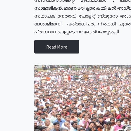
സാമാജികൻ, ഭരണപരിഷ്കാര കമ്മീഷൻ അധ്യക്
സഥാപക നേതാവ്, പോളിറ്റ് ബ്യുറോ അംഗ
ദേശാഭിമാനി പത്രാധിപർ, നിരവധി പു
പ്രസ്ഥാനങ്ങളുടെ നായകത്വം തുടങ്ങി
Read More