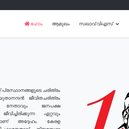
ഹോം
ആമുഖം
സഖാവ് വിഎസ്
് പ്രസ്ഥാനങ്ങളുടെ ചരിത്രം
യുതാനന്ദൻ ജീവിതചരിത്രം
യ നേതാവും ജനപക്ഷ
വിച്ചിരിക്കുന്ന ഏറ്റവും
ുമാണ് അദ്ദേഹം. കേരള
രതിപക്ഷനേതാവ്, നിയമസഭാ