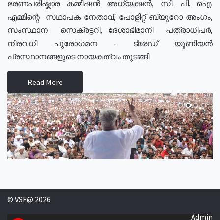
ഭരണപരിഷ്കാര കമ്മീഷൻ അധ്യക്ഷൻ, സി. പി. ഐ.
എമ്മിന്റെ സഥാപക നേതാവ്, പോളിറ്റ് ബ്യുറോ അംഗം,
സംസ്ഥാന സെക്രട്ടറി, ദേശാഭിമാനി പത്രാധിപർ,
നിരവധി പുരോഗമന - ട്രേഡ് യൂണിയൻ
പ്രസ്ഥാനങ്ങളുടെ നായകത്വം തുടങ്ങി
Read More
© VSF@ 2026
Admin