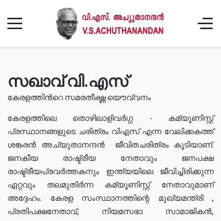
സഖാവ് വി.എസ്
കേരളത്തിൻറെ സമരതീക്ഷ്ണ യൌവ്വനം
കേരളത്തിലെ തൊഴിലാളിവർഗ്ഗ - കമ്യൂണിസ്റ്റ്
പ്രസ്ഥാനങ്ങളുടെ ചരിത്രം വിഎസ് എന്ന വേലിക്കകത്ത്
ശങ്കരൻ അച്യുതാനന്ദൻ ജീവിതചരിത്രം കൂടിയാണ്.
ജനകീയ രാഷ്ട്രീയ നേതാവും ജനപക്ഷ
രാഷ്ട്രീയപ്രവർത്തകനും ഇന്ത്യയിലെ ജീവിച്ചിരിക്കുന്ന
ഏറ്റവും തലമുതിർന്ന കമ്യൂണിസ്റ്റ് നേതാവുമാണ്
അദ്ദേഹം. കേരള സംസ്ഥാനത്തിന്റെ മുഖ്യമന്ത്രി ,
പ്രതിപക്ഷനേതാവ്, നിയമസഭാ സാമാജികൻ,