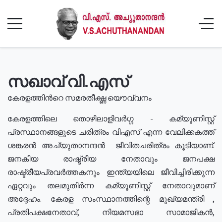
സഖാവ് വി.എസ്
കേരളത്തിൻറെ സമരതീക്ഷ്ണ യൌവ്വനം
കേരളത്തിലെ തൊഴിലാളിവർഗ്ഗ - കമ്യൂണിസ്റ്റ്
പ്രസ്ഥാനങ്ങളുടെ ചരിത്രം വിഎസ് എന്ന വേലിക്കകത്ത്
ശങ്കരൻ അച്യുതാനന്ദൻ ജീവിതചരിത്രം കൂടിയാണ്.
ജനകീയ രാഷ്ട്രീയ നേതാവും ജനപക്ഷ
രാഷ്ട്രീയപ്രവർത്തകനും ഇന്ത്യയിലെ ജീവിച്ചിരിക്കുന്ന
ഏറ്റവും തലമുതിർന്ന കമ്യൂണിസ്റ്റ് നേതാവുമാണ്
അദ്ദേഹം. കേരള സംസ്ഥാനത്തിന്റെ മുഖ്യമന്ത്രി ,
പ്രതിപക്ഷനേതാവ്, നിയമസഭാ സാമാജികൻ,