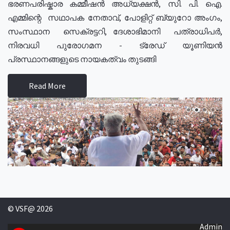
ഭരണപരിഷ്കാര കമ്മീഷൻ അധ്യക്ഷൻ, സി. പി. ഐ.
എമ്മിന്റെ സഥാപക നേതാവ്, പോളിറ്റ് ബ്യുറോ അംഗം,
സംസ്ഥാന സെക്രട്ടറി, ദേശാഭിമാനി പത്രാധിപർ,
നിരവധി പുരോഗമന - ട്രേഡ് യൂണിയൻ
പ്രസ്ഥാനങ്ങളുടെ നായകത്വം തുടങ്ങി
Read More
© VSF@ 2026
Admin