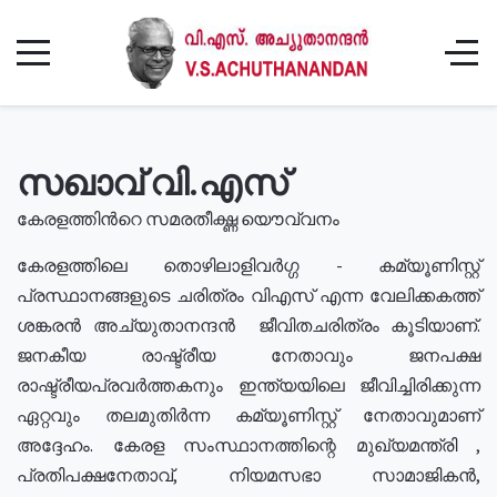
സഖാവ് വി.എസ്
കേരളത്തിൻറെ സമരതീക്ഷ്ണ യൌവ്വനം
കേരളത്തിലെ തൊഴിലാളിവർഗ്ഗ - കമ്യൂണിസ്റ്റ്
പ്രസ്ഥാനങ്ങളുടെ ചരിത്രം വിഎസ് എന്ന വേലിക്കകത്ത്
ശങ്കരൻ അച്യുതാനന്ദൻ ജീവിതചരിത്രം കൂടിയാണ്.
ജനകീയ രാഷ്ട്രീയ നേതാവും ജനപക്ഷ
രാഷ്ട്രീയപ്രവർത്തകനും ഇന്ത്യയിലെ ജീവിച്ചിരിക്കുന്ന
ഏറ്റവും തലമുതിർന്ന കമ്യൂണിസ്റ്റ് നേതാവുമാണ്
അദ്ദേഹം. കേരള സംസ്ഥാനത്തിന്റെ മുഖ്യമന്ത്രി ,
പ്രതിപക്ഷനേതാവ്, നിയമസഭാ സാമാജികൻ,