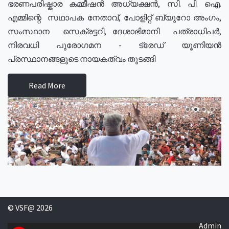
ഭരണപരിഷ്കാര കമ്മീഷൻ അധ്യക്ഷൻ, സി. പി. ഐ.
എമ്മിന്റെ സഥാപക നേതാവ്, പോളിറ്റ് ബ്യുറോ അംഗം,
സംസ്ഥാന സെക്രട്ടറി, ദേശാഭിമാനി പത്രാധിപർ,
നിരവധി പുരോഗമന - ട്രേഡ് യൂണിയൻ
പ്രസ്ഥാനങ്ങളുടെ നായകത്വം തുടങ്ങി
Read More
© VSF@ 2026
Admin