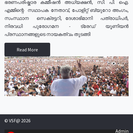
ഭരണപരിഷ്കാര കമ്മീഷൻ അധ്യക്ഷൻ, സി. പി. ഐ.
എമ്മിന്റെ സഥാപക നേതാവ്, പോളിറ്റ് ബ്യുറോ അംഗം,
സംസ്ഥാന സെക്രട്ടറി, ദേശാഭിമാനി പത്രാധിപർ,
നിരവധി പുരോഗമന - ട്രേഡ് യൂണിയൻ
പ്രസ്ഥാനങ്ങളുടെ നായകത്വം തുടങ്ങി
Read More
© VSF@ 2026
Admin