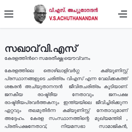
സഖാവ് വി.എസ്
കേരളത്തിൻറെ സമരതീക്ഷ്ണ യൌവ്വനം
കേരളത്തിലെ തൊഴിലാളിവർഗ്ഗ - കമ്യൂണിസ്റ്റ്
പ്രസ്ഥാനങ്ങളുടെ ചരിത്രം വിഎസ് എന്ന വേലിക്കകത്ത്
ശങ്കരൻ അച്യുതാനന്ദൻ ജീവിതചരിത്രം കൂടിയാണ്.
ജനകീയ രാഷ്ട്രീയ നേതാവും ജനപക്ഷ
രാഷ്ട്രീയപ്രവർത്തകനും ഇന്ത്യയിലെ ജീവിച്ചിരിക്കുന്ന
ഏറ്റവും തലമുതിർന്ന കമ്യൂണിസ്റ്റ് നേതാവുമാണ്
അദ്ദേഹം. കേരള സംസ്ഥാനത്തിന്റെ മുഖ്യമന്ത്രി ,
പ്രതിപക്ഷനേതാവ്, നിയമസഭാ സാമാജികൻ,