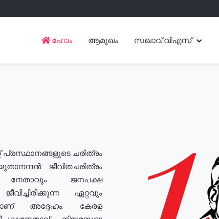
ഹോം
ആമുഖം
സഖാവ് വിഎസ്
് പ്രസ്ഥാനങ്ങളുടെ ചരിത്രം
യുതാനന്ദൻ ജീവിതചരിത്രം
യ നേതാവും ജനപക്ഷ
വിച്ചിരിക്കുന്ന ഏറ്റവും
ുമാണ് അദ്ദേഹം. കേരള
രതിപക്ഷനേതാവ്, നിയമസഭാ