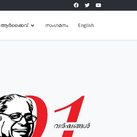
ആർക്കൈവ്
സംഗമനം
English