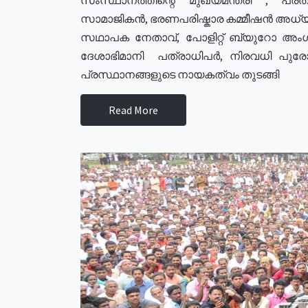
സാമാജികൻ, ഭരണപരിഷ്കാര കമ്മീഷൻ അധ്യക്
സഥാപക നേതാവ്, പോളിറ്റ് ബ്യുറോ അംഗ
ദേശാഭിമാനി പത്രാധിപർ, നിരവധി പു
പ്രസ്ഥാനങ്ങളുടെ നായകത്വം തുടങ്ങി
Read More