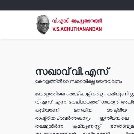
സഖാവ് വി.എസ്
കേരളത്തിൻറെ സമരതീക്ഷ്ണ യൌവ്വനം
കേരളത്തിലെ തൊഴിലാളിവർഗ്ഗ - കമ്യൂണിസ്റ്റ
വിഎസ് എന്ന വേലിക്കകത്ത് ശങ്കരൻ അച്
കൂടിയാണ്. ജനകീയ രാഷ്ട്രീ
രാഷ്ട്രീയപ്രവർത്തകനും ഇന്ത്യയിലെ ജീ
തലമുതിർന്ന കമ്യൂണിസ്റ്റ് നേതാവ
സംസ്ഥാനത്തിന്റെ മുഖ്യമന്ത്രി , പ്