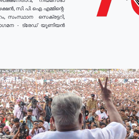
ഷൻ, സി. പി. ഐ. എമ്മിന്റെ
ം, സംസ്ഥാന സെക്രട്ടറി,
രോഗമന - ട്രേഡ് യൂണിയൻ