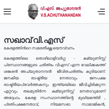
സഖാവ് വി.എസ്
കേരളത്തിൻറെ സമരതീക്ഷ്ണ യൌവ്വനം
കേരളത്തിലെ തൊഴിലാളിവർഗ്ഗ - കമ്യൂണിസ്റ്റ്
പ്രസ്ഥാനങ്ങളുടെ ചരിത്രം വിഎസ് എന്ന വേലിക്കകത്ത്
ശങ്കരൻ അച്യുതാനന്ദൻ ജീവിതചരിത്രം കൂടിയാണ്.
ജനകീയ രാഷ്ട്രീയ നേതാവും ജനപക്ഷ
രാഷ്ട്രീയപ്രവർത്തകനും ഇന്ത്യയിലെ ജീവിച്ചിരിക്കുന്ന
ഏറ്റവും തലമുതിർന്ന കമ്യൂണിസ്റ്റ് നേതാവുമാണ്
അദ്ദേഹം. കേരള സംസ്ഥാനത്തിന്റെ മുഖ്യമന്ത്രി ,
പ്രതിപക്ഷനേതാവ്, നിയമസഭാ സാമാജികൻ,