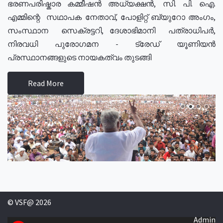
ഭരണപരിഷ്കാര കമ്മീഷൻ അധ്യക്ഷൻ, സി. പി. ഐ.
എമ്മിന്റെ സഥാപക നേതാവ്, പോളിറ്റ് ബ്യുറോ അംഗം,
സംസ്ഥാന സെക്രട്ടറി, ദേശാഭിമാനി പത്രാധിപർ,
നിരവധി പുരോഗമന - ട്രേഡ് യൂണിയൻ
പ്രസ്ഥാനങ്ങളുടെ നായകത്വം തുടങ്ങി
Read More
© VSF@ 2026
Admin