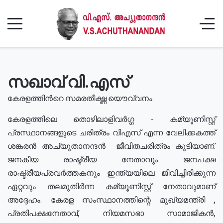
സഖാവ് വി.എസ്
കേരളത്തിൻറെ സമരതീക്ഷ്ണ യൌവ്വനം
കേരളത്തിലെ തൊഴിലാളിവർഗ്ഗ - കമ്യൂണിസ്റ്റ്
പ്രസ്ഥാനങ്ങളുടെ ചരിത്രം വിഎസ് എന്ന വേലിക്കകത്ത്
ശങ്കരൻ അച്യുതാനന്ദൻ ജീവിതചരിത്രം കൂടിയാണ്.
ജനകീയ രാഷ്ട്രീയ നേതാവും ജനപക്ഷ
രാഷ്ട്രീയപ്രവർത്തകനും ഇന്ത്യയിലെ ജീവിച്ചിരിക്കുന്ന
ഏറ്റവും തലമുതിർന്ന കമ്യൂണിസ്റ്റ് നേതാവുമാണ്
അദ്ദേഹം. കേരള സംസ്ഥാനത്തിന്റെ മുഖ്യമന്ത്രി ,
പ്രതിപക്ഷനേതാവ്, നിയമസഭാ സാമാജികൻ,