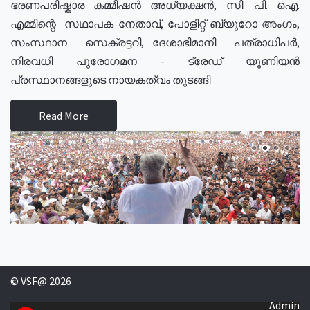
ഭരണപരിഷ്കാര കമ്മീഷൻ അധ്യക്ഷൻ, സി. പി. ഐ.
എമ്മിന്റെ സഥാപക നേതാവ്, പോളിറ്റ് ബ്യുറോ അംഗം,
സംസ്ഥാന സെക്രട്ടറി, ദേശാഭിമാനി പത്രാധിപർ,
നിരവധി പുരോഗമന - ട്രേഡ് യൂണിയൻ
പ്രസ്ഥാനങ്ങളുടെ നായകത്വം തുടങ്ങി
Read More
© VSF@ 2026
Admin