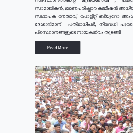
സാമാജികൻ, ഭരണപരിഷ്കാര കമ്മീഷൻ അധ്യക്
സഥാപക നേതാവ്, പോളിറ്റ് ബ്യുറോ അംഗ
ദേശാഭിമാനി പത്രാധിപർ, നിരവധി പു
പ്രസ്ഥാനങ്ങളുടെ നായകത്വം തുടങ്ങി
Read More