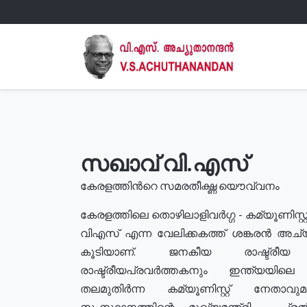
സഖാവ് വി.എസ്
കേരളത്തിൻറെ സമരതീക്ഷ്ണ യൌവ്വനം
കേരളത്തിലെ തൊഴിലാളിവർഗ്ഗ - കമ്യൂണിസ്റ്റ
വിഎസ് എന്ന വേലിക്കകത്ത് ശങ്കരൻ അച്
കൂടിയാണ്. ജനകീയ രാഷ്ട്രീ
രാഷ്ട്രീയപ്രവർത്തകനും ഇന്ത്യയിലെ ജീ
തലമുതിർന്ന കമ്യൂണിസ്റ്റ് നേതാവ
സംസ്ഥാനത്തിന്റെ മുഖ്യമന്ത്രി , പ്