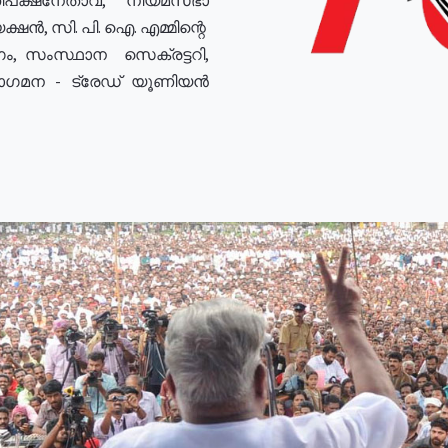
ഷൻ, സി. പി. ഐ. എമ്മിന്റെ
ം, സംസ്ഥാന സെക്രട്ടറി,
രോഗമന - ട്രേഡ് യൂണിയൻ