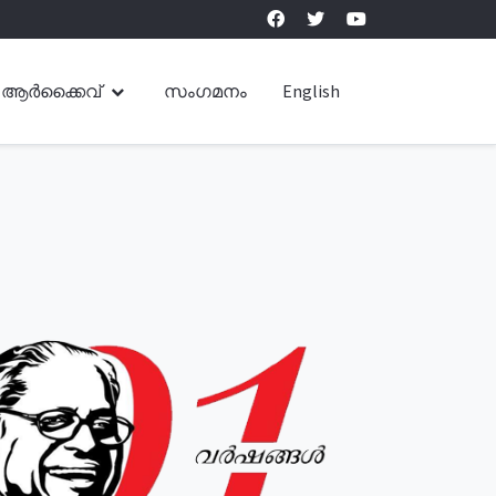
ആർക്കൈവ്
സംഗമനം
English