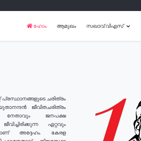
ഹോം
ആമുഖം
സഖാവ് വിഎസ്
് പ്രസ്ഥാനങ്ങളുടെ ചരിത്രം
യുതാനന്ദൻ ജീവിതചരിത്രം
യ നേതാവും ജനപക്ഷ
വിച്ചിരിക്കുന്ന ഏറ്റവും
ുമാണ് അദ്ദേഹം. കേരള
രതിപക്ഷനേതാവ്, നിയമസഭാ