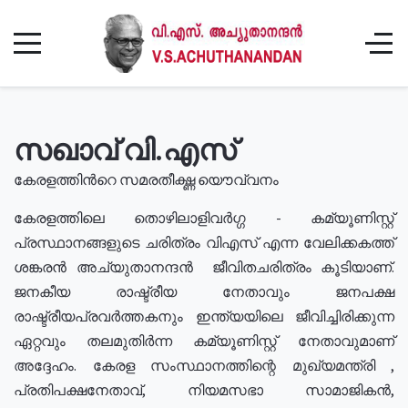
സഖാവ് വി.എസ്
കേരളത്തിൻറെ സമരതീക്ഷ്ണ യൌവ്വനം
കേരളത്തിലെ തൊഴിലാളിവർഗ്ഗ - കമ്യൂണിസ്റ്റ്
പ്രസ്ഥാനങ്ങളുടെ ചരിത്രം വിഎസ് എന്ന വേലിക്കകത്ത്
ശങ്കരൻ അച്യുതാനന്ദൻ ജീവിതചരിത്രം കൂടിയാണ്.
ജനകീയ രാഷ്ട്രീയ നേതാവും ജനപക്ഷ
രാഷ്ട്രീയപ്രവർത്തകനും ഇന്ത്യയിലെ ജീവിച്ചിരിക്കുന്ന
ഏറ്റവും തലമുതിർന്ന കമ്യൂണിസ്റ്റ് നേതാവുമാണ്
അദ്ദേഹം. കേരള സംസ്ഥാനത്തിന്റെ മുഖ്യമന്ത്രി ,
പ്രതിപക്ഷനേതാവ്, നിയമസഭാ സാമാജികൻ,