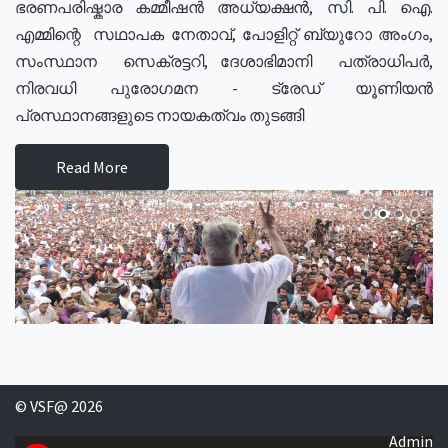
ഭരണപരിഷ്കാര കമ്മീഷൻ അധ്യക്ഷൻ, സി. പി. ഐ.
എമ്മിന്റെ സഥാപക നേതാവ്, പോളിറ്റ് ബ്യുറോ അംഗം,
സംസ്ഥാന സെക്രട്ടറി, ദേശാഭിമാനി പത്രാധിപർ,
നിരവധി പുരോഗമന - ട്രേഡ് യൂണിയൻ
പ്രസ്ഥാനങ്ങളുടെ നായകത്വം തുടങ്ങി
Read More
© VSF@ 2026
Admin