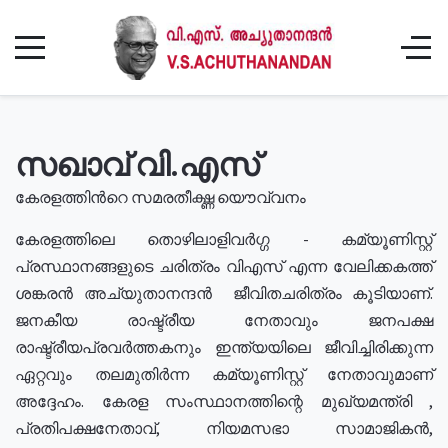
സഖാവ് വി.എസ്
കേരളത്തിൻറെ സമരതീക്ഷ്ണ യൌവ്വനം
കേരളത്തിലെ തൊഴിലാളിവർഗ്ഗ - കമ്യൂണിസ്റ്റ്
പ്രസ്ഥാനങ്ങളുടെ ചരിത്രം വിഎസ് എന്ന വേലിക്കകത്ത്
ശങ്കരൻ അച്യുതാനന്ദൻ ജീവിതചരിത്രം കൂടിയാണ്.
ജനകീയ രാഷ്ട്രീയ നേതാവും ജനപക്ഷ
രാഷ്ട്രീയപ്രവർത്തകനും ഇന്ത്യയിലെ ജീവിച്ചിരിക്കുന്ന
ഏറ്റവും തലമുതിർന്ന കമ്യൂണിസ്റ്റ് നേതാവുമാണ്
അദ്ദേഹം. കേരള സംസ്ഥാനത്തിന്റെ മുഖ്യമന്ത്രി ,
പ്രതിപക്ഷനേതാവ്, നിയമസഭാ സാമാജികൻ,