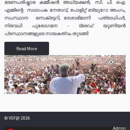
ഭരണപരിഷ്കാര കമ്മീഷൻ അധ്യക്ഷൻ, സി. പി. ഐ.
എമ്മിന്റെ സഥാപക നേതാവ്, പോളിറ്റ് ബ്യുറോ അംഗം,
സംസ്ഥാന സെക്രട്ടറി, ദേശാഭിമാനി പത്രാധിപർ,
നിരവധി പുരോഗമന - ട്രേഡ് യൂണിയൻ
പ്രസ്ഥാനങ്ങളുടെ നായകത്വം തുടങ്ങി
Read More
© VSF@ 2026
Admin