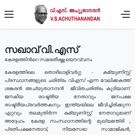
സഖാവ് വി.എസ്
കേരളത്തിൻറെ സമരതീക്ഷ്ണ യൌവ്വനം
കേരളത്തിലെ തൊഴിലാളിവർഗ്ഗ - കമ്യൂണിസ്റ്റ്
പ്രസ്ഥാനങ്ങളുടെ ചരിത്രം വിഎസ് എന്ന വേലിക്കകത്ത്
ശങ്കരൻ അച്യുതാനന്ദൻ ജീവിതചരിത്രം കൂടിയാണ്.
ജനകീയ രാഷ്ട്രീയ നേതാവും ജനപക്ഷ
രാഷ്ട്രീയപ്രവർത്തകനും ഇന്ത്യയിലെ ജീവിച്ചിരിക്കുന്ന
ഏറ്റവും തലമുതിർന്ന കമ്യൂണിസ്റ്റ് നേതാവുമാണ്
അദ്ദേഹം. കേരള സംസ്ഥാനത്തിന്റെ മുഖ്യമന്ത്രി ,
പ്രതിപക്ഷനേതാവ്, നിയമസഭാ സാമാജികൻ,