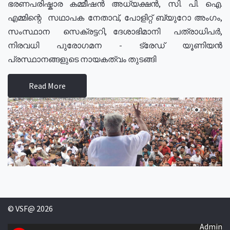
ഭരണപരിഷ്കാര കമ്മീഷൻ അധ്യക്ഷൻ, സി. പി. ഐ.
എമ്മിന്റെ സഥാപക നേതാവ്, പോളിറ്റ് ബ്യുറോ അംഗം,
സംസ്ഥാന സെക്രട്ടറി, ദേശാഭിമാനി പത്രാധിപർ,
നിരവധി പുരോഗമന - ട്രേഡ് യൂണിയൻ
പ്രസ്ഥാനങ്ങളുടെ നായകത്വം തുടങ്ങി
Read More
© VSF@ 2026
Admin