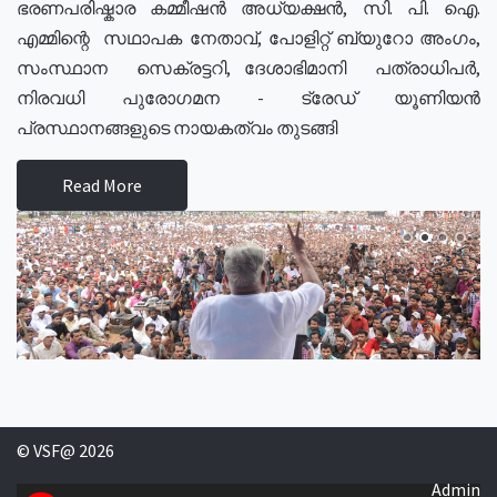
ഭരണപരിഷ്കാര കമ്മീഷൻ അധ്യക്ഷൻ, സി. പി. ഐ.
എമ്മിന്റെ സഥാപക നേതാവ്, പോളിറ്റ് ബ്യുറോ അംഗം,
സംസ്ഥാന സെക്രട്ടറി, ദേശാഭിമാനി പത്രാധിപർ,
നിരവധി പുരോഗമന - ട്രേഡ് യൂണിയൻ
പ്രസ്ഥാനങ്ങളുടെ നായകത്വം തുടങ്ങി
Read More
© VSF@ 2026
Admin