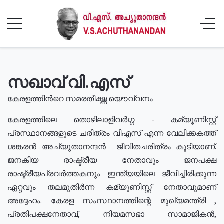
സഖാവ് വി.എസ്
കേരളത്തിൻറെ സമരതീക്ഷ്ണ യൌവ്വനം
കേരളത്തിലെ തൊഴിലാളിവർഗ്ഗ - കമ്യൂണിസ്റ്റ്
പ്രസ്ഥാനങ്ങളുടെ ചരിത്രം വിഎസ് എന്ന വേലിക്കകത്ത്
ശങ്കരൻ അച്യുതാനന്ദൻ ജീവിതചരിത്രം കൂടിയാണ്.
ജനകീയ രാഷ്ട്രീയ നേതാവും ജനപക്ഷ
രാഷ്ട്രീയപ്രവർത്തകനും ഇന്ത്യയിലെ ജീവിച്ചിരിക്കുന്ന
ഏറ്റവും തലമുതിർന്ന കമ്യൂണിസ്റ്റ് നേതാവുമാണ്
അദ്ദേഹം. കേരള സംസ്ഥാനത്തിന്റെ മുഖ്യമന്ത്രി ,
പ്രതിപക്ഷനേതാവ്, നിയമസഭാ സാമാജികൻ,