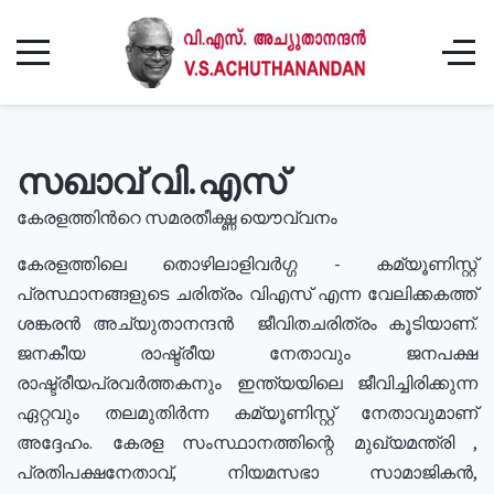
സഖാവ് വി.എസ്
കേരളത്തിൻറെ സമരതീക്ഷ്ണ യൌവ്വനം
കേരളത്തിലെ തൊഴിലാളിവർഗ്ഗ - കമ്യൂണിസ്റ്റ്
പ്രസ്ഥാനങ്ങളുടെ ചരിത്രം വിഎസ് എന്ന വേലിക്കകത്ത്
ശങ്കരൻ അച്യുതാനന്ദൻ ജീവിതചരിത്രം കൂടിയാണ്.
ജനകീയ രാഷ്ട്രീയ നേതാവും ജനപക്ഷ
രാഷ്ട്രീയപ്രവർത്തകനും ഇന്ത്യയിലെ ജീവിച്ചിരിക്കുന്ന
ഏറ്റവും തലമുതിർന്ന കമ്യൂണിസ്റ്റ് നേതാവുമാണ്
അദ്ദേഹം. കേരള സംസ്ഥാനത്തിന്റെ മുഖ്യമന്ത്രി ,
പ്രതിപക്ഷനേതാവ്, നിയമസഭാ സാമാജികൻ,