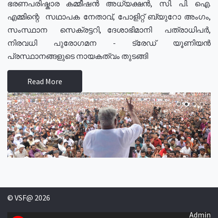
ഭരണപരിഷ്കാര കമ്മീഷൻ അധ്യക്ഷൻ, സി. പി. ഐ.
എമ്മിന്റെ സഥാപക നേതാവ്, പോളിറ്റ് ബ്യുറോ അംഗം,
സംസ്ഥാന സെക്രട്ടറി, ദേശാഭിമാനി പത്രാധിപർ,
നിരവധി പുരോഗമന - ട്രേഡ് യൂണിയൻ
പ്രസ്ഥാനങ്ങളുടെ നായകത്വം തുടങ്ങി
Read More
© VSF@ 2026
Admin