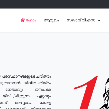
ഹോം
ആമുഖം
സഖാവ് വിഎസ്
് പ്രസ്ഥാനങ്ങളുടെ ചരിത്രം
യുതാനന്ദൻ ജീവിതചരിത്രം
യ നേതാവും ജനപക്ഷ
വിച്ചിരിക്കുന്ന ഏറ്റവും
ുമാണ് അദ്ദേഹം. കേരള
രതിപക്ഷനേതാവ്, നിയമസഭാ