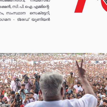
ഷൻ, സി. പി. ഐ. എമ്മിന്റെ
ം, സംസ്ഥാന സെക്രട്ടറി,
രോഗമന - ട്രേഡ് യൂണിയൻ