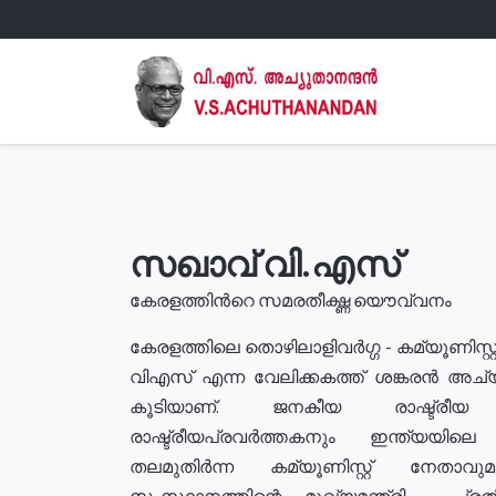
സഖാവ് വി.എസ്
കേരളത്തിൻറെ സമരതീക്ഷ്ണ യൌവ്വനം
കേരളത്തിലെ തൊഴിലാളിവർഗ്ഗ - കമ്യൂണിസ്റ്റ
വിഎസ് എന്ന വേലിക്കകത്ത് ശങ്കരൻ അച്
കൂടിയാണ്. ജനകീയ രാഷ്ട്രീ
രാഷ്ട്രീയപ്രവർത്തകനും ഇന്ത്യയിലെ ജീ
തലമുതിർന്ന കമ്യൂണിസ്റ്റ് നേതാവ
സംസ്ഥാനത്തിന്റെ മുഖ്യമന്ത്രി , പ്