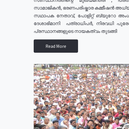
സാമാജികൻ, ഭരണപരിഷ്കാര കമ്മീഷൻ അധ്യക്
സഥാപക നേതാവ്, പോളിറ്റ് ബ്യുറോ അംഗ
ദേശാഭിമാനി പത്രാധിപർ, നിരവധി പു
പ്രസ്ഥാനങ്ങളുടെ നായകത്വം തുടങ്ങി
Read More