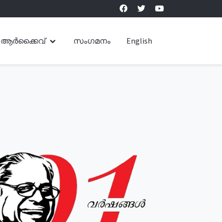
ആർക്കൈവ്
സംഗമനം
English