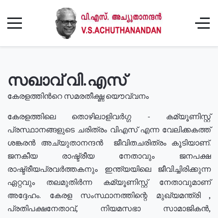
സഖാവ് വി.എസ്
കേരളത്തിൻറെ സമരതീക്ഷ്ണ യൌവ്വനം
കേരളത്തിലെ തൊഴിലാളിവർഗ്ഗ - കമ്യൂണിസ്റ്റ്
പ്രസ്ഥാനങ്ങളുടെ ചരിത്രം വിഎസ് എന്ന വേലിക്കകത്ത്
ശങ്കരൻ അച്യുതാനന്ദൻ ജീവിതചരിത്രം കൂടിയാണ്.
ജനകീയ രാഷ്ട്രീയ നേതാവും ജനപക്ഷ
രാഷ്ട്രീയപ്രവർത്തകനും ഇന്ത്യയിലെ ജീവിച്ചിരിക്കുന്ന
ഏറ്റവും തലമുതിർന്ന കമ്യൂണിസ്റ്റ് നേതാവുമാണ്
അദ്ദേഹം. കേരള സംസ്ഥാനത്തിന്റെ മുഖ്യമന്ത്രി ,
പ്രതിപക്ഷനേതാവ്, നിയമസഭാ സാമാജികൻ,