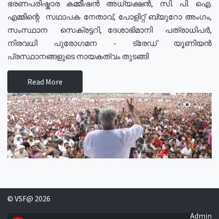
ഭരണപരിഷ്കാര കമ്മീഷൻ അധ്യക്ഷൻ, സി. പി. ഐ.
എമ്മിന്റെ സഥാപക നേതാവ്, പോളിറ്റ് ബ്യുറോ അംഗം,
സംസ്ഥാന സെക്രട്ടറി, ദേശാഭിമാനി പത്രാധിപർ,
നിരവധി പുരോഗമന - ട്രേഡ് യൂണിയൻ
പ്രസ്ഥാനങ്ങളുടെ നായകത്വം തുടങ്ങി
Read More
© VSF@ 2026
Admin