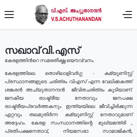
സഖാവ് വി.എസ്
കേരളത്തിൻറെ സമരതീക്ഷ്ണ യൌവ്വനം
കേരളത്തിലെ തൊഴിലാളിവർഗ്ഗ - കമ്യൂണിസ്റ്റ്
പ്രസ്ഥാനങ്ങളുടെ ചരിത്രം വിഎസ് എന്ന വേലിക്കകത്ത്
ശങ്കരൻ അച്യുതാനന്ദൻ ജീവിതചരിത്രം കൂടിയാണ്.
ജനകീയ രാഷ്ട്രീയ നേതാവും ജനപക്ഷ
രാഷ്ട്രീയപ്രവർത്തകനും ഇന്ത്യയിലെ ജീവിച്ചിരിക്കുന്ന
ഏറ്റവും തലമുതിർന്ന കമ്യൂണിസ്റ്റ് നേതാവുമാണ്
അദ്ദേഹം. കേരള സംസ്ഥാനത്തിന്റെ മുഖ്യമന്ത്രി ,
പ്രതിപക്ഷനേതാവ്, നിയമസഭാ സാമാജികൻ,