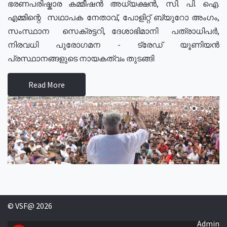
ഭരണപരിഷ്കാര കമ്മീഷൻ അധ്യക്ഷൻ, സി. പി. ഐ.
എമ്മിന്റെ സഥാപക നേതാവ്, പോളിറ്റ് ബ്യുറോ അംഗം,
സംസ്ഥാന സെക്രട്ടറി, ദേശാഭിമാനി പത്രാധിപർ,
നിരവധി പുരോഗമന - ട്രേഡ് യൂണിയൻ
പ്രസ്ഥാനങ്ങളുടെ നായകത്വം തുടങ്ങി
Read More
© VSF@ 2026
Admin