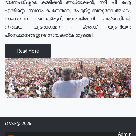
ഭരണപരിഷ്കാര കമ്മീഷൻ അധ്യക്ഷൻ, സി. പി. ഐ.
എമ്മിന്റെ സഥാപക നേതാവ്, പോളിറ്റ് ബ്യുറോ അംഗം,
സംസ്ഥാന സെക്രട്ടറി, ദേശാഭിമാനി പത്രാധിപർ,
നിരവധി പുരോഗമന - ട്രേഡ് യൂണിയൻ
പ്രസ്ഥാനങ്ങളുടെ നായകത്വം തുടങ്ങി
Read More
© VSF@ 2026
Admin