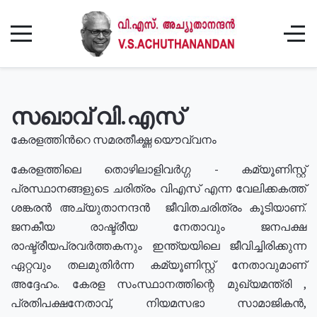
സഖാവ് വി.എസ്
കേരളത്തിൻറെ സമരതീക്ഷ്ണ യൌവ്വനം
കേരളത്തിലെ തൊഴിലാളിവർഗ്ഗ - കമ്യൂണിസ്റ്റ്
പ്രസ്ഥാനങ്ങളുടെ ചരിത്രം വിഎസ് എന്ന വേലിക്കകത്ത്
ശങ്കരൻ അച്യുതാനന്ദൻ ജീവിതചരിത്രം കൂടിയാണ്.
ജനകീയ രാഷ്ട്രീയ നേതാവും ജനപക്ഷ
രാഷ്ട്രീയപ്രവർത്തകനും ഇന്ത്യയിലെ ജീവിച്ചിരിക്കുന്ന
ഏറ്റവും തലമുതിർന്ന കമ്യൂണിസ്റ്റ് നേതാവുമാണ്
അദ്ദേഹം. കേരള സംസ്ഥാനത്തിന്റെ മുഖ്യമന്ത്രി ,
പ്രതിപക്ഷനേതാവ്, നിയമസഭാ സാമാജികൻ,