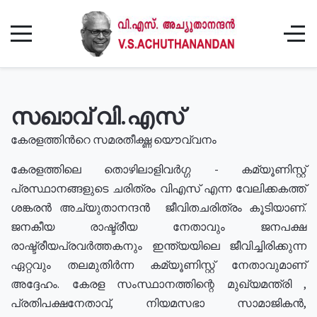
സഖാവ് വി.എസ്
കേരളത്തിൻറെ സമരതീക്ഷ്ണ യൌവ്വനം
കേരളത്തിലെ തൊഴിലാളിവർഗ്ഗ - കമ്യൂണിസ്റ്റ്
പ്രസ്ഥാനങ്ങളുടെ ചരിത്രം വിഎസ് എന്ന വേലിക്കകത്ത്
ശങ്കരൻ അച്യുതാനന്ദൻ ജീവിതചരിത്രം കൂടിയാണ്.
ജനകീയ രാഷ്ട്രീയ നേതാവും ജനപക്ഷ
രാഷ്ട്രീയപ്രവർത്തകനും ഇന്ത്യയിലെ ജീവിച്ചിരിക്കുന്ന
ഏറ്റവും തലമുതിർന്ന കമ്യൂണിസ്റ്റ് നേതാവുമാണ്
അദ്ദേഹം. കേരള സംസ്ഥാനത്തിന്റെ മുഖ്യമന്ത്രി ,
പ്രതിപക്ഷനേതാവ്, നിയമസഭാ സാമാജികൻ,