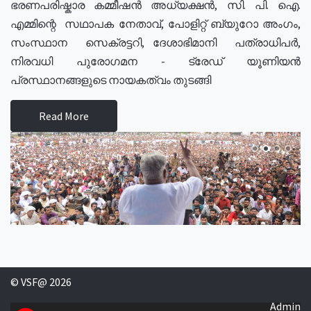
ഭരണപരിഷ്കാര കമ്മീഷൻ അധ്യക്ഷൻ, സി. പി. ഐ.
എമ്മിന്റെ സഥാപക നേതാവ്, പോളിറ്റ് ബ്യുറോ അംഗം,
സംസ്ഥാന സെക്രട്ടറി, ദേശാഭിമാനി പത്രാധിപർ,
നിരവധി പുരോഗമന - ട്രേഡ് യൂണിയൻ
പ്രസ്ഥാനങ്ങളുടെ നായകത്വം തുടങ്ങി
Read More
© VSF@ 2026
Admin