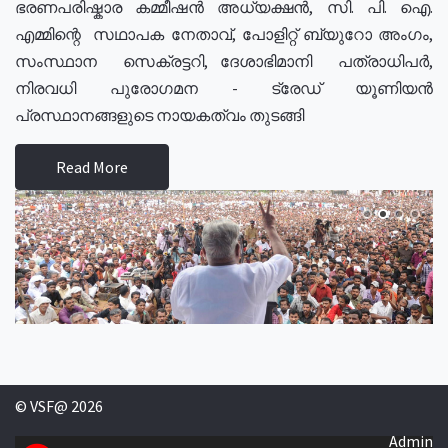
ഭരണപരിഷ്കാര കമ്മീഷൻ അധ്യക്ഷൻ, സി. പി. ഐ.
എമ്മിന്റെ സഥാപക നേതാവ്, പോളിറ്റ് ബ്യുറോ അംഗം,
സംസ്ഥാന സെക്രട്ടറി, ദേശാഭിമാനി പത്രാധിപർ,
നിരവധി പുരോഗമന - ട്രേഡ് യൂണിയൻ
പ്രസ്ഥാനങ്ങളുടെ നായകത്വം തുടങ്ങി
Read More
© VSF@ 2026
Admin