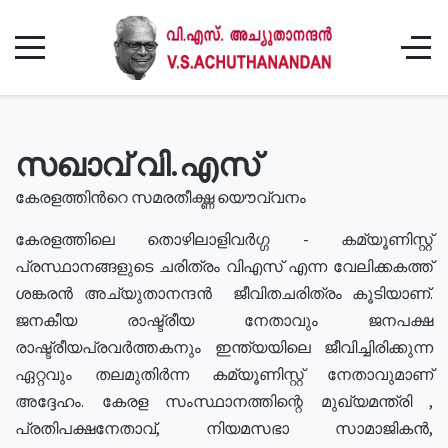
സഖാവ് വി.എസ്
കേരളത്തിൻറെ സമരതീക്ഷ്ണ യൌവ്വനം
കേരളത്തിലെ തൊഴിലാളിവർഗ്ഗ - കമ്യൂണിസ്റ്റ്
പ്രസ്ഥാനങ്ങളുടെ ചരിത്രം വിഎസ് എന്ന വേലിക്കകത്ത്
ശങ്കരൻ അച്യുതാനന്ദൻ ജീവിതചരിത്രം കൂടിയാണ്.
ജനകീയ രാഷ്ട്രീയ നേതാവും ജനപക്ഷ
രാഷ്ട്രീയപ്രവർത്തകനും ഇന്ത്യയിലെ ജീവിച്ചിരിക്കുന്ന
ഏറ്റവും തലമുതിർന്ന കമ്യൂണിസ്റ്റ് നേതാവുമാണ്
അദ്ദേഹം. കേരള സംസ്ഥാനത്തിന്റെ മുഖ്യമന്ത്രി ,
പ്രതിപക്ഷനേതാവ്, നിയമസഭാ സാമാജികൻ,