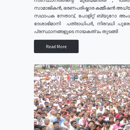
സാമാജികൻ, ഭരണപരിഷ്കാര കമ്മീഷൻ അധ്യക്
സഥാപക നേതാവ്, പോളിറ്റ് ബ്യുറോ അംഗ
ദേശാഭിമാനി പത്രാധിപർ, നിരവധി പു
പ്രസ്ഥാനങ്ങളുടെ നായകത്വം തുടങ്ങി
Read More