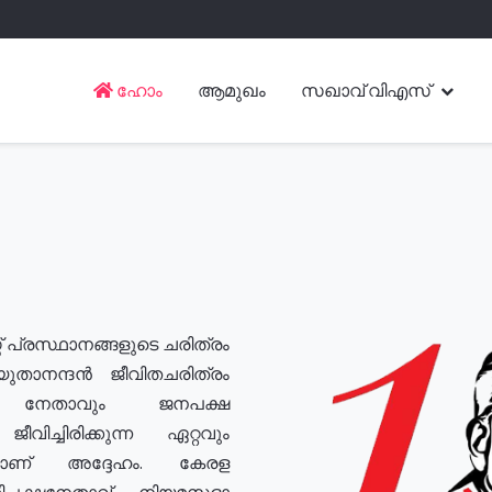
ഹോം
ആമുഖം
സഖാവ് വിഎസ്
് പ്രസ്ഥാനങ്ങളുടെ ചരിത്രം
യുതാനന്ദൻ ജീവിതചരിത്രം
യ നേതാവും ജനപക്ഷ
വിച്ചിരിക്കുന്ന ഏറ്റവും
ുമാണ് അദ്ദേഹം. കേരള
രതിപക്ഷനേതാവ്, നിയമസഭാ