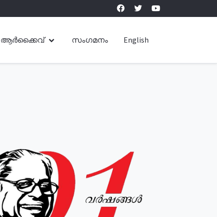
ആർക്കൈവ്
സംഗമനം
English