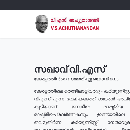
സഖാവ് വി.എസ്
കേരളത്തിൻറെ സമരതീക്ഷ്ണ യൌവ്വനം
കേരളത്തിലെ തൊഴിലാളിവർഗ്ഗ - കമ്യൂണിസ്റ്റ
വിഎസ് എന്ന വേലിക്കകത്ത് ശങ്കരൻ അച്
കൂടിയാണ്. ജനകീയ രാഷ്ട്രീ
രാഷ്ട്രീയപ്രവർത്തകനും ഇന്ത്യയിലെ ജീ
തലമുതിർന്ന കമ്യൂണിസ്റ്റ് നേതാവ
സംസ്ഥാനത്തിന്റെ മുഖ്യമന്ത്രി , പ്