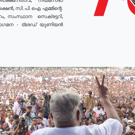
ഷൻ, സി. പി. ഐ. എമ്മിന്റെ
ം, സംസ്ഥാന സെക്രട്ടറി,
രോഗമന - ട്രേഡ് യൂണിയൻ