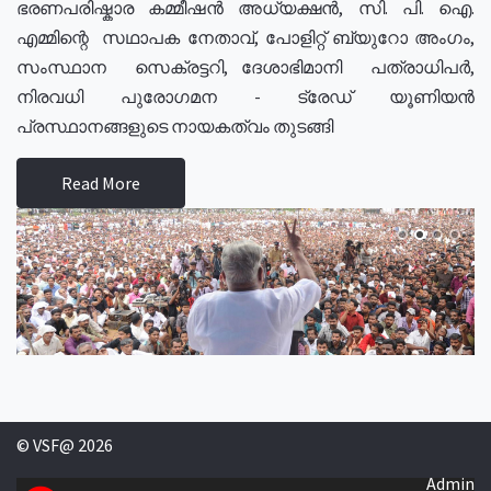
ഭരണപരിഷ്കാര കമ്മീഷൻ അധ്യക്ഷൻ, സി. പി. ഐ.
എമ്മിന്റെ സഥാപക നേതാവ്, പോളിറ്റ് ബ്യുറോ അംഗം,
സംസ്ഥാന സെക്രട്ടറി, ദേശാഭിമാനി പത്രാധിപർ,
നിരവധി പുരോഗമന - ട്രേഡ് യൂണിയൻ
പ്രസ്ഥാനങ്ങളുടെ നായകത്വം തുടങ്ങി
Read More
© VSF@ 2026
Admin