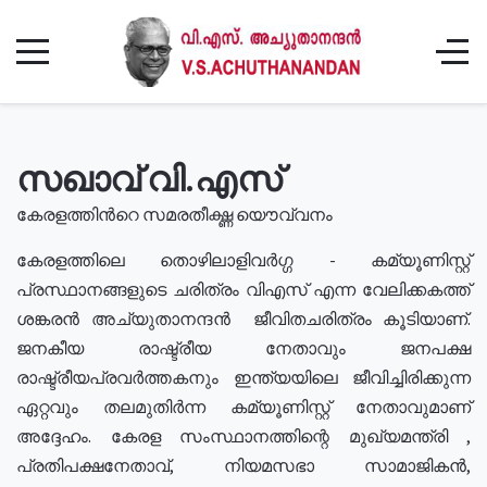
സഖാവ് വി.എസ്
കേരളത്തിൻറെ സമരതീക്ഷ്ണ യൌവ്വനം
കേരളത്തിലെ തൊഴിലാളിവർഗ്ഗ - കമ്യൂണിസ്റ്റ്
പ്രസ്ഥാനങ്ങളുടെ ചരിത്രം വിഎസ് എന്ന വേലിക്കകത്ത്
ശങ്കരൻ അച്യുതാനന്ദൻ ജീവിതചരിത്രം കൂടിയാണ്.
ജനകീയ രാഷ്ട്രീയ നേതാവും ജനപക്ഷ
രാഷ്ട്രീയപ്രവർത്തകനും ഇന്ത്യയിലെ ജീവിച്ചിരിക്കുന്ന
ഏറ്റവും തലമുതിർന്ന കമ്യൂണിസ്റ്റ് നേതാവുമാണ്
അദ്ദേഹം. കേരള സംസ്ഥാനത്തിന്റെ മുഖ്യമന്ത്രി ,
പ്രതിപക്ഷനേതാവ്, നിയമസഭാ സാമാജികൻ,