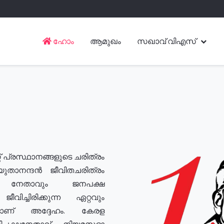
ഹോം
ആമുഖം
സഖാവ് വിഎസ്
് പ്രസ്ഥാനങ്ങളുടെ ചരിത്രം
യുതാനന്ദൻ ജീവിതചരിത്രം
യ നേതാവും ജനപക്ഷ
വിച്ചിരിക്കുന്ന ഏറ്റവും
ുമാണ് അദ്ദേഹം. കേരള
രതിപക്ഷനേതാവ്, നിയമസഭാ