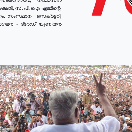
ഷൻ, സി. പി. ഐ. എമ്മിന്റെ
ം, സംസ്ഥാന സെക്രട്ടറി,
രോഗമന - ട്രേഡ് യൂണിയൻ