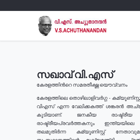
സഖാവ് വി.എസ്
കേരളത്തിൻറെ സമരതീക്ഷ്ണ യൌവ്വനം
കേരളത്തിലെ തൊഴിലാളിവർഗ്ഗ - കമ്യൂണിസ്റ്റ
വിഎസ് എന്ന വേലിക്കകത്ത് ശങ്കരൻ അച്
കൂടിയാണ്. ജനകീയ രാഷ്ട്രീ
രാഷ്ട്രീയപ്രവർത്തകനും ഇന്ത്യയിലെ ജീ
തലമുതിർന്ന കമ്യൂണിസ്റ്റ് നേതാവ
സംസ്ഥാനത്തിന്റെ മുഖ്യമന്ത്രി , പ്