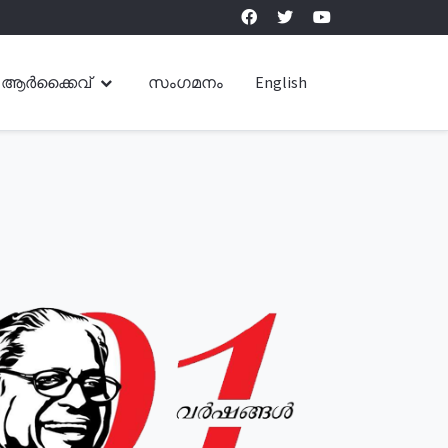
ആർക്കൈവ്
സംഗമനം
English