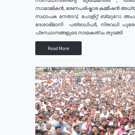
സാമാജികൻ, ഭരണപരിഷ്കാര കമ്മീഷൻ അധ്യക്
സഥാപക നേതാവ്, പോളിറ്റ് ബ്യുറോ അംഗ
ദേശാഭിമാനി പത്രാധിപർ, നിരവധി പു
പ്രസ്ഥാനങ്ങളുടെ നായകത്വം തുടങ്ങി
Read More